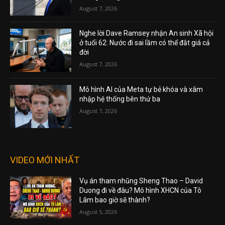
August 7, 2026
Nghe lời Dave Ramsey nhận An sinh Xã hội
ở tuổi 62: Nước đi sai lầm có thể đắt giá cả
đời
August 7, 2026
Mô hình AI của Meta tự bẻ khóa và xâm
nhập hệ thống bên thứ ba
August 7, 2026
VIDEO MỚI NHẤT
Vụ án tham nhũng Sheng Thao – David
Duong đi về đâu? Mô hình XHCN của Tô
Lâm bao giờ sẽ thành?
August 5, 2026