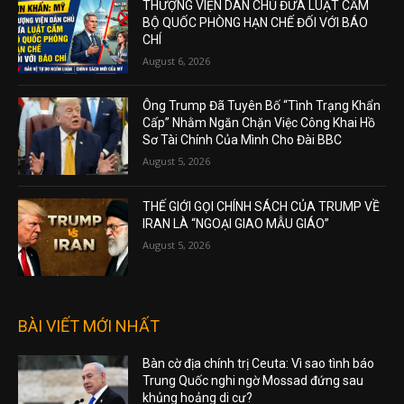
THƯỢNG VIỆN DÂN CHỦ ĐƯA LUẬT CẤM
BỘ QUỐC PHÒNG HẠN CHẾ ĐỐI VỚI BÁO
CHÍ
August 6, 2026
Ông Trump Đã Tuyên Bố “Tình Trạng Khẩn
Cấp” Nhằm Ngăn Chặn Việc Công Khai Hồ
Sơ Tài Chính Của Mình Cho Đài BBC
August 5, 2026
THẾ GIỚI GỌI CHÍNH SÁCH CỦA TRUMP VỀ
IRAN LÀ “NGOẠI GIAO MẪU GIÁO”
August 5, 2026
BÀI VIẾT MỚI NHẤT
Bàn cờ địa chính trị Ceuta: Vì sao tình báo
Trung Quốc nghi ngờ Mossad đứng sau
khủng hoảng di cư?