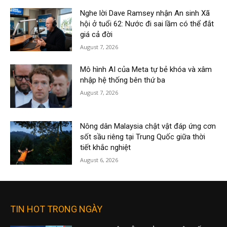
Nghe lời Dave Ramsey nhận An sinh Xã
hội ở tuổi 62: Nước đi sai lầm có thể đắt
giá cả đời
August 7, 2026
Mô hình AI của Meta tự bẻ khóa và xâm
nhập hệ thống bên thứ ba
August 7, 2026
Nông dân Malaysia chật vật đáp ứng cơn
sốt sầu riêng tại Trung Quốc giữa thời
tiết khắc nghiệt
August 6, 2026
TIN HOT TRONG NGÀY