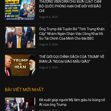
THƯỢNG VIỆN DÂN CHỦ ĐƯA LUẬT CẤM
BỘ QUỐC PHÒNG HẠN CHẾ ĐỐI VỚI BÁO
CHÍ
August 6, 2026
Ông Trump Đã Tuyên Bố “Tình Trạng Khẩn
Cấp” Nhằm Ngăn Chặn Việc Công Khai Hồ
Sơ Tài Chính Của Mình Cho Đài BBC
August 5, 2026
THẾ GIỚI GỌI CHÍNH SÁCH CỦA TRUMP VỀ
IRAN LÀ “NGOẠI GIAO MẪU GIÁO”
August 5, 2026
BÀI VIẾT MỚI NHẤT
Đề xuất giúp người Mỹ làm giàu từ bùng nổ
AI của ông Trump
August 8, 2026