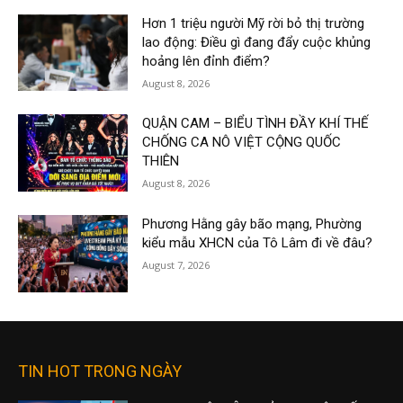
Hơn 1 triệu người Mỹ rời bỏ thị trường
lao động: Điều gì đang đẩy cuộc khủng
hoảng lên đỉnh điểm?
August 8, 2026
QUẬN CAM – BIỂU TÌNH ĐẦY KHÍ THẾ
CHỐNG CA NÔ VIỆT CỘNG QUỐC
THIÊN
August 8, 2026
Phương Hằng gây bão mạng, Phường
kiểu mẫu XHCN của Tô Lâm đi về đâu?
August 7, 2026
TIN HOT TRONG NGÀY