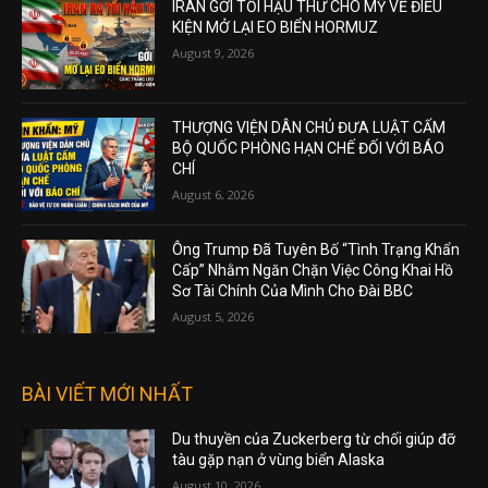
IRAN GỞI TỐI HẬU THƯ CHO MỸ VỀ ĐIỀU
KIỆN MỞ LẠI EO BIỂN HORMUZ
August 9, 2026
THƯỢNG VIỆN DÂN CHỦ ĐƯA LUẬT CẤM
BỘ QUỐC PHÒNG HẠN CHẾ ĐỐI VỚI BÁO
CHÍ
August 6, 2026
Ông Trump Đã Tuyên Bố “Tình Trạng Khẩn
Cấp” Nhằm Ngăn Chặn Việc Công Khai Hồ
Sơ Tài Chính Của Mình Cho Đài BBC
August 5, 2026
BÀI VIẾT MỚI NHẤT
Du thuyền của Zuckerberg từ chối giúp đỡ
tàu gặp nạn ở vùng biển Alaska
August 10, 2026