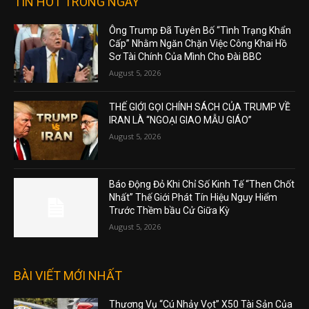
TIN HOT TRONG NGÀY
Ông Trump Đã Tuyên Bố “Tình Trạng Khẩn
Cấp” Nhằm Ngăn Chặn Việc Công Khai Hồ
Sơ Tài Chính Của Mình Cho Đài BBC
August 5, 2026
THẾ GIỚI GỌI CHÍNH SÁCH CỦA TRUMP VỀ
IRAN LÀ “NGOẠI GIAO MẪU GIÁO”
August 5, 2026
Báo Động Đỏ Khi Chỉ Số Kinh Tế “Then Chốt
Nhất” Thế Giới Phát Tín Hiệu Nguy Hiểm
Trước Thềm bầu Cử Giữa Kỳ
August 5, 2026
BÀI VIẾT MỚI NHẤT
Thương Vụ “Cú Nhảy Vọt” X50 Tài Sản Của