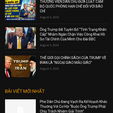
THƯỢNG VIỆN DÂN CHỦ ĐƯA LUẬT CẤM
BỘ QUỐC PHÒNG HẠN CHẾ ĐỐI VỚI BÁO
CHÍ
August 6, 2026
Ông Trump Đã Tuyên Bố “Tình Trạng Khẩn
Cấp” Nhằm Ngăn Chặn Việc Công Khai Hồ
Sơ Tài Chính Của Mình Cho Đài BBC
August 5, 2026
THẾ GIỚI GỌI CHÍNH SÁCH CỦA TRUMP VỀ
IRAN LÀ “NGOẠI GIAO MẪU GIÁO”
August 5, 2026
BÀI VIẾT MỚI NHẤT
Phe Dân Chủ Đang Vạch Ra Kế Hoạch Khác
Thường Với Cơ Hội “Buộc Ông Trump Phải
Chịu Trách Nhiệm Giải Trình”.