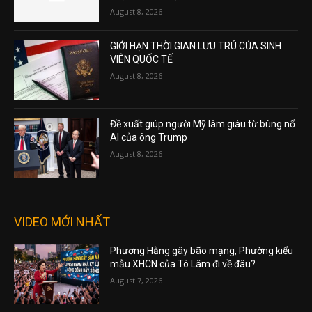
August 8, 2026
GIỚI HẠN THỜI GIAN LƯU TRÚ CỦA SINH
VIÊN QUỐC TẾ
August 8, 2026
Đề xuất giúp người Mỹ làm giàu từ bùng nổ
AI của ông Trump
August 8, 2026
VIDEO MỚI NHẤT
Phương Hằng gây bão mạng, Phường kiểu
mẫu XHCN của Tô Lâm đi về đâu?
August 7, 2026