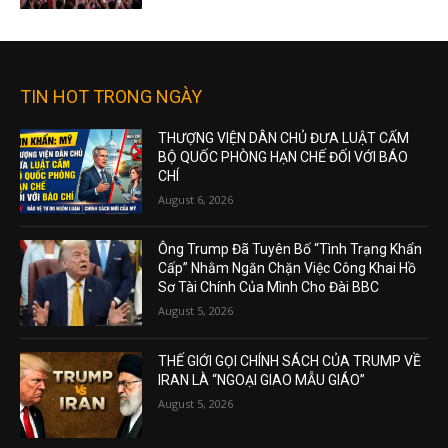
TIN HOT TRONG NGÀY
THƯỢNG VIỆN DÂN CHỦ ĐƯA LUẬT CẤM
BỘ QUỐC PHÒNG HẠN CHẾ ĐỐI VỚI BÁO
CHÍ
August 6, 2026
Ông Trump Đã Tuyên Bố “Tình Trạng Khẩn
Cấp” Nhằm Ngăn Chặn Việc Công Khai Hồ
Sơ Tài Chính Của Mình Cho Đài BBC
August 5, 2026
THẾ GIỚI GỌI CHÍNH SÁCH CỦA TRUMP VỀ
IRAN LÀ “NGOẠI GIAO MẪU GIÁO”
August 5, 2026