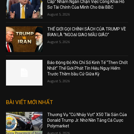
Cấp” Nhằm Ngăn Chặn Việc Công Khai Hồ
Sơ Tài Chính Của Mình Cho Đài BBC
August 5, 2026
THẾ GIỚI GỌI CHÍNH SÁCH CỦA TRUMP VỀ
IRAN LÀ “NGOẠI GIAO MẪU GIÁO”
August 5, 2026
Báo Động Đỏ Khi Chỉ Số Kinh Tế “Then Chốt
Nhất” Thế Giới Phát Tín Hiệu Nguy Hiểm
Trước Thềm bầu Cử Giữa Kỳ
August 5, 2026
BÀI VIẾT MỚI NHẤT
Thương Vụ “Cú Nhảy Vọt” X50 Tài Sản Của
Donald Trump Jr. Nhờ Nền Tảng Cá Cược
Polymarket
August 6, 2026