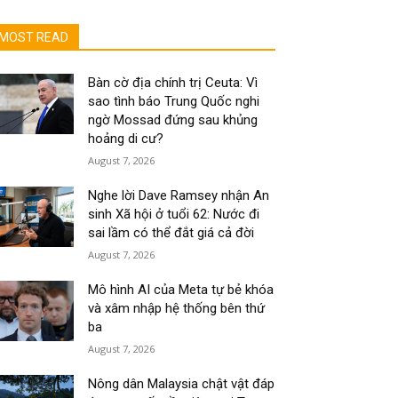
MOST READ
Bàn cờ địa chính trị Ceuta: Vì
sao tình báo Trung Quốc nghi
ngờ Mossad đứng sau khủng
hoảng di cư?
August 7, 2026
Nghe lời Dave Ramsey nhận An
sinh Xã hội ở tuổi 62: Nước đi
sai lầm có thể đắt giá cả đời
August 7, 2026
Mô hình AI của Meta tự bẻ khóa
và xâm nhập hệ thống bên thứ
ba
August 7, 2026
Nông dân Malaysia chật vật đáp