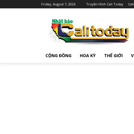
Friday, August 7, 2026
Truyền Hình Cali Today
Cal
CỘNG ĐỒNG
HOA KỲ
THẾ GIỚI
V