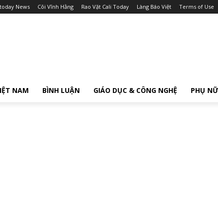
itoday News
Cõi Vĩnh Hằng
Rao Vặt Cali Today
Làng Báo Việt
Terms of Use
IỆT NAM
BÌNH LUẬN
GIÁO DỤC & CÔNG NGHỆ
PHỤ N