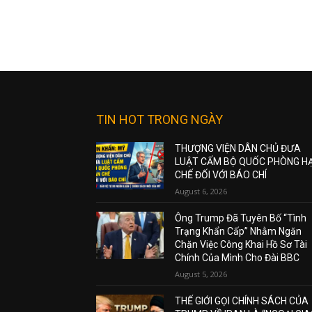
TIN HOT TRONG NGÀY
THƯỢNG VIỆN DÂN CHỦ ĐƯA
LUẬT CẤM BỘ QUỐC PHÒNG H
CHẾ ĐỐI VỚI BÁO CHÍ
August 6, 2026
Ông Trump Đã Tuyên Bố “Tình
Trạng Khẩn Cấp” Nhằm Ngăn
Chặn Việc Công Khai Hồ Sơ Tài
Chính Của Mình Cho Đài BBC
August 5, 2026
THẾ GIỚI GỌI CHÍNH SÁCH CỦA