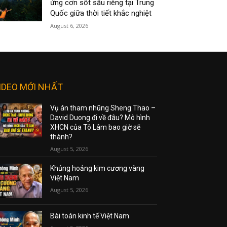
ứng cơn sốt sầu riêng tại Trung
Quốc giữa thời tiết khắc nghiệt
August 6, 2026
IDEO MỚI NHẤT
Vụ án tham nhũng Sheng Thao –
David Duong đi về đâu? Mô hình
XHCN của Tô Lâm bao giờ sẽ
thành?
August 5, 2026
Khủng hoảng kim cương vàng
Việt Nam
August 5, 2026
Bài toán kinh tế Việt Nam