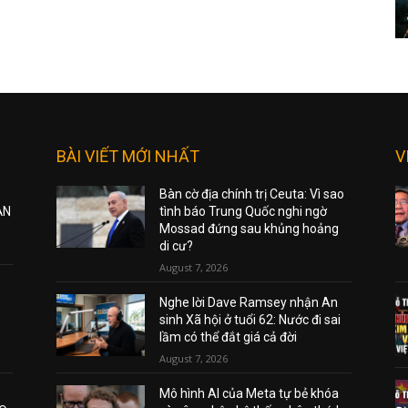
BÀI VIẾT MỚI NHẤT
V
Bàn cờ địa chính trị Ceuta: Vì sao
ẠN
tình báo Trung Quốc nghi ngờ
Mossad đứng sau khủng hoảng
di cư?
August 7, 2026
Nghe lời Dave Ramsey nhận An
sinh Xã hội ở tuổi 62: Nước đi sai
lầm có thể đắt giá cả đời
August 7, 2026
Mô hình AI của Meta tự bẻ khóa