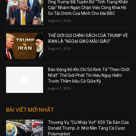
Ông Trump Đã Tuyên Bố “Tình Trạng Khẩn
Cấp” Nhằm Ngăn Chặn Việc Công Khai Hồ
Sơ Tài Chính Của Mình Cho Đài BBC
August 5, 2026
THẾ GIỚI GỌI CHÍNH SÁCH CỦA TRUMP VỀ
IRAN LÀ “NGOẠI GIAO MẪU GIÁO”
August 5, 2026
Báo Động Đỏ Khi Chỉ Số Kinh Tế “Then Chốt
Nhất” Thế Giới Phát Tín Hiệu Nguy Hiểm
Trước Thềm bầu Cử Giữa Kỳ
August 5, 2026
BÀI VIẾT MỚI NHẤT
Thương Vụ “Cú Nhảy Vọt” X50 Tài Sản Của
Donald Trump Jr. Nhờ Nền Tảng Cá Cược
Polymarket