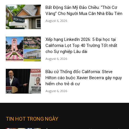
Bất Động Sản Mỹ Đảo Chiều: “Thời Cơ
Vàng” Cho Người Mua Căn Nhà Đầu Tiên
August 6, 2026
Xếp hạng LinkedIn 2026: 5 Đại học tại
California Lọt Top 40 Trường Tốt nhất
cho Sự nghiệp Lâu dài
August 6, 2026
Bầu cử Thống đốc California: Steve
Hilton cáo buộc Xavier Becerra gây nguy
hiểm cho trẻ di cư
August 6, 2026
TIN HOT TRONG NGÀY