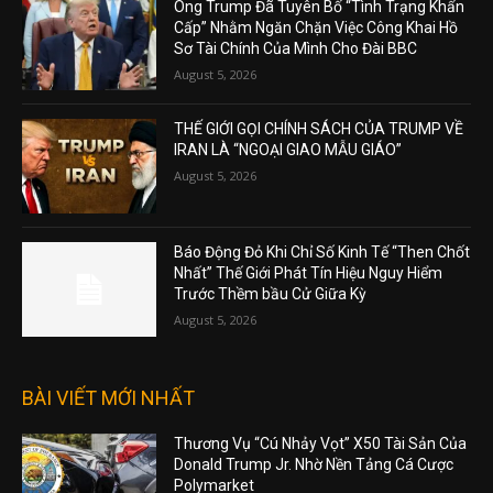
Ông Trump Đã Tuyên Bố “Tình Trạng Khẩn
Cấp” Nhằm Ngăn Chặn Việc Công Khai Hồ
Sơ Tài Chính Của Mình Cho Đài BBC
August 5, 2026
THẾ GIỚI GỌI CHÍNH SÁCH CỦA TRUMP VỀ
IRAN LÀ “NGOẠI GIAO MẪU GIÁO”
August 5, 2026
Báo Động Đỏ Khi Chỉ Số Kinh Tế “Then Chốt
Nhất” Thế Giới Phát Tín Hiệu Nguy Hiểm
Trước Thềm bầu Cử Giữa Kỳ
August 5, 2026
BÀI VIẾT MỚI NHẤT
Thương Vụ “Cú Nhảy Vọt” X50 Tài Sản Của
Donald Trump Jr. Nhờ Nền Tảng Cá Cược
Polymarket