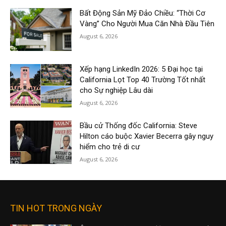
Bất Động Sản Mỹ Đảo Chiều: “Thời Cơ
Vàng” Cho Người Mua Căn Nhà Đầu Tiên
August 6, 2026
Xếp hạng LinkedIn 2026: 5 Đại học tại
California Lọt Top 40 Trường Tốt nhất
cho Sự nghiệp Lâu dài
August 6, 2026
Bầu cử Thống đốc California: Steve
Hilton cáo buộc Xavier Becerra gây nguy
hiểm cho trẻ di cư
August 6, 2026
TIN HOT TRONG NGÀY