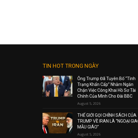
TIN HOT TRONG NGÀY
Ông Trump Đã Tuyên Bố “Tình
Trạng Khẩn Cấp” Nhằm Ngăn
Chặn Việc Công Khai Hồ Sơ Tài
Chính Của Mình Cho Đài BBC
August 5, 2026
THẾ GIỚI GỌI CHÍNH SÁCH CỦA
TRUMP VỀ IRAN LÀ “NGOẠI GI
MẪU GIÁO”
August 5, 2026