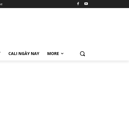
se
Ữ
CALI NGÀY NAY
MORE