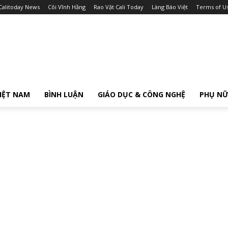
Calitoday News
Cõi Vĩnh Hằng
Rao Vặt Cali Today
Làng Báo Việt
Terms of U
IỆT NAM
BÌNH LUẬN
GIÁO DỤC & CÔNG NGHỆ
PHỤ N