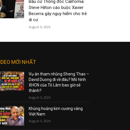
Bầu cử Thống đốc California:
Steve Hilton cáo buộc Xavier
Becerra gây nguy hiểm cho trẻ
di cư
August 6, 2026
IDEO MỚI NHẤT
Vụ án tham nhũng Sheng Thao –
David Duong đi về đâu? Mô hình
XHCN của Tô Lâm bao giờ sẽ
thành?
August 5, 2026
Khủng hoảng kim cương vàng
Việt Nam
August 5, 2026