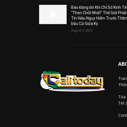
Báo Động Đỏ Khi Chỉ Số Kinh Tế
“Then Chốt Nhất” Thế Giới Phát
Tín Hiệu Nguy Hiểm Trước Thề
bầu Cử Giữa Kỳ
August 5, 2026
AB
Tra
Thôn
Tòa 
Tel:
Cont