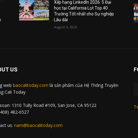
Xếp hạng LinkedIn 2026: 5 Đại
học tại California Lọt Top 40
Trường Tốt nhất cho Sự nghiệp
m
Lâu dài
August 6, 2026
OUT US
F
ng web
baocalitoday.com
là sản phẩm của Hệ Thống Truyền
g Cali Today
soạn: 1310 Tully Road #109, San Jose, CA 95122
Te
 (408) 482-6527
act us:
nam@baocalitoday.com