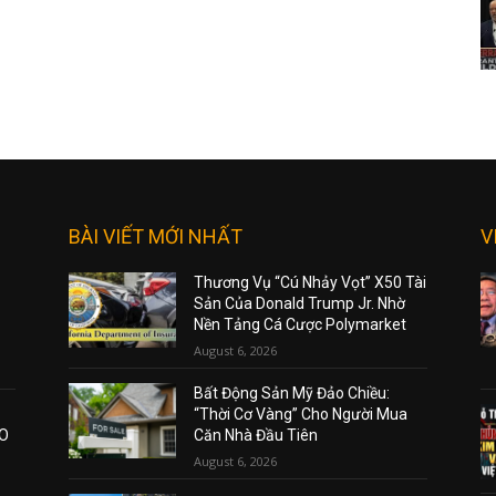
BÀI VIẾT MỚI NHẤT
V
Thương Vụ “Cú Nhảy Vọt” X50 Tài
Sản Của Donald Trump Jr. Nhờ
Nền Tảng Cá Cược Polymarket
August 6, 2026
Bất Động Sản Mỹ Đảo Chiều:
“Thời Cơ Vàng” Cho Người Mua
AO
Căn Nhà Đầu Tiên
August 6, 2026