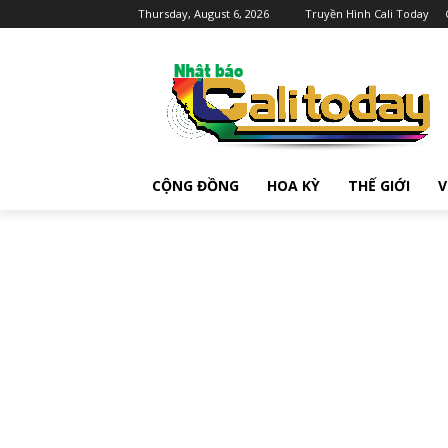
Thursday, August 6, 2026
Truyền Hình Cali Today
CỘNG ĐỒNG
HOA KỲ
THẾ GIỚI
V