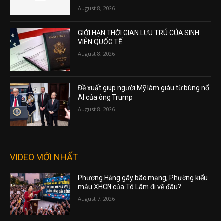
August 8, 2026
GIỚI HẠN THỜI GIAN LƯU TRÚ CỦA SINH
VIÊN QUỐC TẾ
August 8, 2026
Đề xuất giúp người Mỹ làm giàu từ bùng nổ
AI của ông Trump
August 8, 2026
VIDEO MỚI NHẤT
Phương Hằng gây bão mạng, Phường kiểu
mẫu XHCN của Tô Lâm đi về đâu?
August 7, 2026