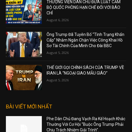
THƯỢNG VIỆN DÂN CHỦ ĐƯA LUẬT CẤM
BỘ QUỐC PHÒNG HẠN CHẾ ĐỐI VỚI BÁO
CHÍ
August 6, 2026
Ông Trump Đã Tuyên Bố “Tình Trạng Khẩn
Cấp” Nhằm Ngăn Chặn Việc Công Khai Hồ
Sơ Tài Chính Của Mình Cho Đài BBC
August 5, 2026
THẾ GIỚI GỌI CHÍNH SÁCH CỦA TRUMP VỀ
IRAN LÀ “NGOẠI GIAO MẪU GIÁO”
August 5, 2026
BÀI VIẾT MỚI NHẤT
Phe Dân Chủ Đang Vạch Ra Kế Hoạch Khác
Thường Với Cơ Hội “Buộc Ông Trump Phải
Chịu Trách Nhiệm Giải Trình”.