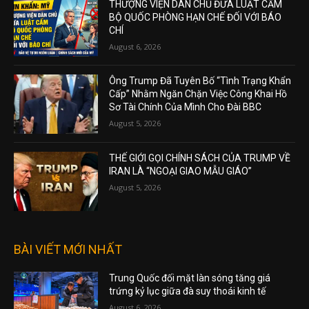
THƯỢNG VIỆN DÂN CHỦ ĐƯA LUẬT CẤM
BỘ QUỐC PHÒNG HẠN CHẾ ĐỐI VỚI BÁO
CHÍ
August 6, 2026
Ông Trump Đã Tuyên Bố “Tình Trạng Khẩn
Cấp” Nhằm Ngăn Chặn Việc Công Khai Hồ
Sơ Tài Chính Của Mình Cho Đài BBC
August 5, 2026
THẾ GIỚI GỌI CHÍNH SÁCH CỦA TRUMP VỀ
IRAN LÀ “NGOẠI GIAO MẪU GIÁO”
August 5, 2026
BÀI VIẾT MỚI NHẤT
Trung Quốc đối mặt làn sóng tăng giá
trứng kỷ lục giữa đà suy thoái kinh tế
August 6, 2026