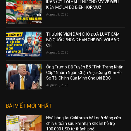
IRAN GỞI TỐI HẬU THƯ CHO MỸ VỀ ĐIỀU
KIỆN MỞ LẠI EO BIỂN HORMUZ
August 9, 2026
THƯỢNG VIỆN DÂN CHỦ ĐƯA LUẬT CẤM
BỘ QUỐC PHÒNG HẠN CHẾ ĐỐI VỚI BÁO
CHÍ
August 6, 2026
Ông Trump Đã Tuyên Bố “Tình Trạng Khẩn
Cấp” Nhằm Ngăn Chặn Việc Công Khai Hồ
Sơ Tài Chính Của Mình Cho Đài BBC
August 5, 2026
BÀI VIẾT MỚI NHẤT
Nhà hàng tại California bất ngờ đóng cửa
chỉ vài tuần sau khi nhận khoản hỗ trợ
100.000 USD từ thành phố