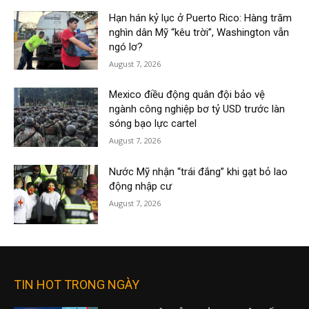
Hạn hán kỷ lục ở Puerto Rico: Hàng trăm
nghìn dân Mỹ “kêu trời”, Washington vẫn
ngó lơ?
August 7, 2026
Mexico điều động quân đội bảo vệ
ngành công nghiệp bơ tỷ USD trước làn
sóng bạo lực cartel
August 7, 2026
Nước Mỹ nhận “trái đắng” khi gạt bỏ lao
động nhập cư
August 7, 2026
TIN HOT TRONG NGÀY