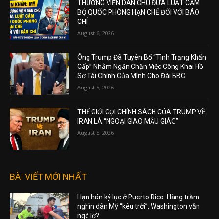
THƯỢNG VIỆN DÂN CHỦ ĐƯA LUẬT CẤM
BỘ QUỐC PHÒNG HẠN CHẾ ĐỐI VỚI BÁO
CHÍ
August 6, 2026
Ông Trump Đã Tuyên Bố “Tình Trạng Khẩn
Cấp” Nhằm Ngăn Chặn Việc Công Khai Hồ
Sơ Tài Chính Của Mình Cho Đài BBC
August 5, 2026
THẾ GIỚI GỌI CHÍNH SÁCH CỦA TRUMP VỀ
IRAN LÀ “NGOẠI GIAO MẪU GIÁO”
August 5, 2026
BÀI VIẾT MỚI NHẤT
Hạn hán kỷ lục ở Puerto Rico: Hàng trăm
nghìn dân Mỹ “kêu trời”, Washington vẫn
ngó lơ?