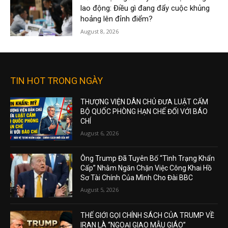
lao động: Điều gì đang đẩy cuộc khủng
hoảng lên đỉnh điểm?
August 8, 2026
TIN HOT TRONG NGÀY
THƯỢNG VIỆN DÂN CHỦ ĐƯA LUẬT CẤM
BỘ QUỐC PHÒNG HẠN CHẾ ĐỐI VỚI BÁO
CHÍ
August 6, 2026
Ông Trump Đã Tuyên Bố “Tình Trạng Khẩn
Cấp” Nhằm Ngăn Chặn Việc Công Khai Hồ
Sơ Tài Chính Của Mình Cho Đài BBC
August 5, 2026
THẾ GIỚI GỌI CHÍNH SÁCH CỦA TRUMP VỀ
IRAN LÀ “NGOẠI GIAO MẪU GIÁO”