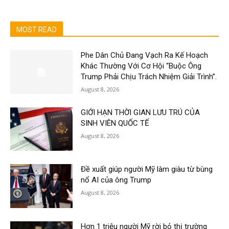
MOST READ
Phe Dân Chủ Đang Vạch Ra Kế Hoạch
Khác Thường Với Cơ Hội “Buộc Ông
Trump Phải Chịu Trách Nhiệm Giải Trình”.
August 8, 2026
GIỚI HẠN THỜI GIAN LƯU TRÚ CỦA
SINH VIÊN QUỐC TẾ
August 8, 2026
Đề xuất giúp người Mỹ làm giàu từ bùng
nổ AI của ông Trump
August 8, 2026
Hơn 1 triệu người Mỹ rời bỏ thị trường