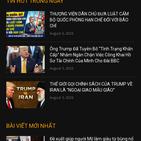
TIN HOT TRONG NGÀY
THƯỢNG VIỆN DÂN CHỦ ĐƯA LUẬT CẤM
BỘ QUỐC PHÒNG HẠN CHẾ ĐỐI VỚI BÁO
CHÍ
August 6, 2026
Ông Trump Đã Tuyên Bố “Tình Trạng Khẩn
Cấp” Nhằm Ngăn Chặn Việc Công Khai Hồ
Sơ Tài Chính Của Mình Cho Đài BBC
August 5, 2026
THẾ GIỚI GỌI CHÍNH SÁCH CỦA TRUMP VỀ
IRAN LÀ “NGOẠI GIAO MẪU GIÁO”
August 5, 2026
BÀI VIẾT MỚI NHẤT
Đề xuất giúp người Mỹ làm giàu từ bùng nổ