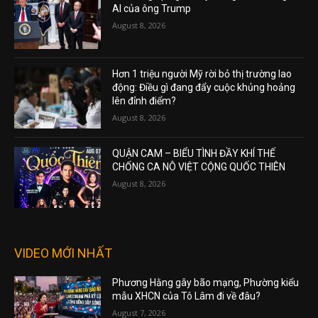
AI của ông Trump
August 8, 2026
Hơn 1 triệu người Mỹ rời bỏ thị trường lao
động: Điều gì đang đẩy cuộc khủng hoảng
lên đỉnh điểm?
August 8, 2026
QUẬN CAM – BIỂU TÌNH ĐẦY KHÍ THẾ
CHỐNG CA NÔ VIỆT CỘNG QUỐC THIÊN
August 8, 2026
VIDEO MỚI NHẤT
Phương Hằng gây bão mạng, Phường kiểu
mẫu XHCN của Tô Lâm đi về đâu?
August 7, 2026