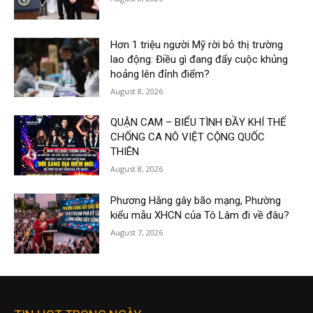
Hơn 1 triệu người Mỹ rời bỏ thị trường
lao động: Điều gì đang đẩy cuộc khủng
hoảng lên đỉnh điểm?
August 8, 2026
QUẬN CAM – BIỂU TÌNH ĐẦY KHÍ THẾ
CHỐNG CA NÔ VIỆT CỘNG QUỐC
THIÊN
August 8, 2026
Phương Hằng gây bão mạng, Phường
kiểu mẫu XHCN của Tô Lâm đi về đâu?
August 7, 2026