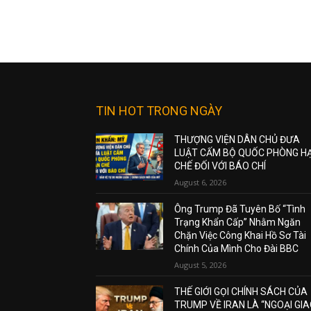
TIN HOT TRONG NGÀY
THƯỢNG VIỆN DÂN CHỦ ĐƯA
LUẬT CẤM BỘ QUỐC PHÒNG H
CHẾ ĐỐI VỚI BÁO CHÍ
August 6, 2026
Ông Trump Đã Tuyên Bố “Tình
Trạng Khẩn Cấp” Nhằm Ngăn
Chặn Việc Công Khai Hồ Sơ Tài
Chính Của Mình Cho Đài BBC
August 5, 2026
THẾ GIỚI GỌI CHÍNH SÁCH CỦA
TRUMP VỀ IRAN LÀ “NGOẠI GI