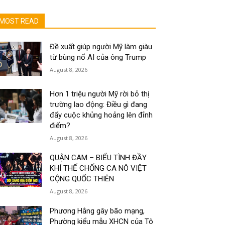
MOST READ
Đề xuất giúp người Mỹ làm giàu
từ bùng nổ AI của ông Trump
August 8, 2026
Hơn 1 triệu người Mỹ rời bỏ thị
trường lao động: Điều gì đang
đẩy cuộc khủng hoảng lên đỉnh
điểm?
August 8, 2026
QUẬN CAM – BIỂU TÌNH ĐẦY
KHÍ THẾ CHỐNG CA NÔ VIỆT
CỘNG QUỐC THIÊN
August 8, 2026
Phương Hằng gây bão mạng,
Phường kiểu mẫu XHCN của Tô