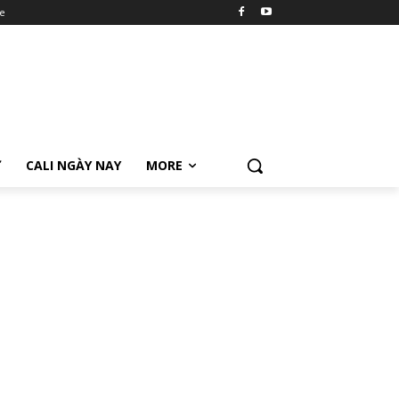
e
Ữ
CALI NGÀY NAY
MORE