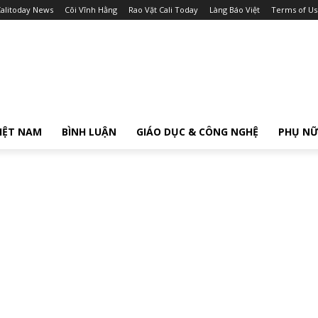
alitoday News
Cõi Vĩnh Hằng
Rao Vặt Cali Today
Làng Báo Việt
Terms of Us
IỆT NAM
BÌNH LUẬN
GIÁO DỤC & CÔNG NGHỆ
PHỤ N