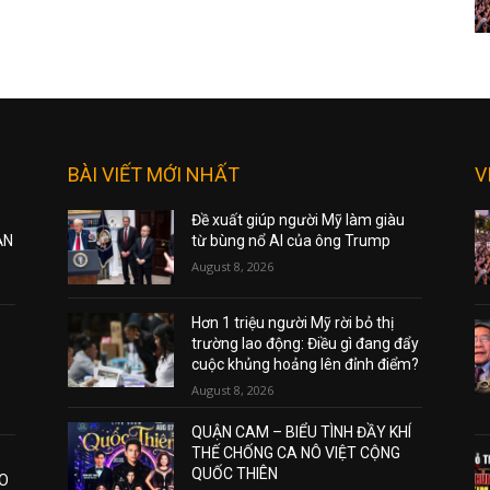
BÀI VIẾT MỚI NHẤT
V
Đề xuất giúp người Mỹ làm giàu
ẠN
từ bùng nổ AI của ông Trump
August 8, 2026
Hơn 1 triệu người Mỹ rời bỏ thị
trường lao động: Điều gì đang đẩy
cuộc khủng hoảng lên đỉnh điểm?
August 8, 2026
QUẬN CAM – BIỂU TÌNH ĐẦY KHÍ
THẾ CHỐNG CA NÔ VIỆT CỘNG
QUỐC THIÊN
AO