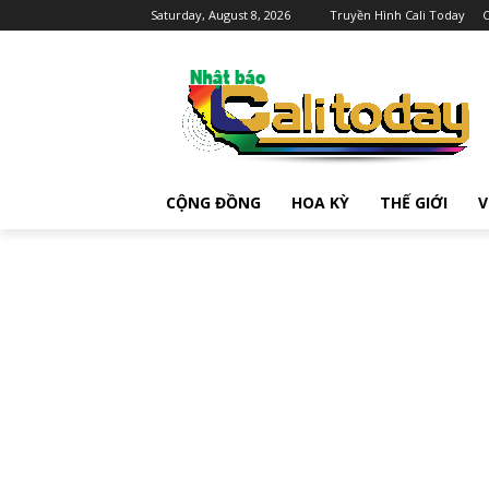
Saturday, August 8, 2026
Truyền Hình Cali Today
C
CỘNG ĐỒNG
HOA KỲ
THẾ GIỚI
V