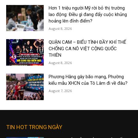
Hơn 1 triệu người Mỹ rời bỏ thị trường
lao động: Điều gì đang đẩy cuộc khủng
hoảng lên đỉnh điểm?
August 8, 2026
QUẬN CAM – BIỂU TÌNH ĐẦY KHÍ THẾ
CHỐNG CA NÔ VIỆT CỘNG QUỐC
THIÊN
August 8, 2026
Phương Hằng gây bão mạng, Phường
kiểu mẫu XHCN của Tô Lâm đi về đâu?
August 7, 2026
TIN HOT TRONG NGÀY