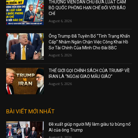
THƯỢNG VIỆN DÂN CHỦ ĐƯA LUẬT CẤM
BỘ QUỐC PHÒNG HẠN CHẾ ĐỐI VỚI BÁO
CHÍ
August 6, 2026
Ông Trump Đã Tuyên Bố “Tình Trạng Khẩn
Cấp” Nhằm Ngăn Chặn Việc Công Khai Hồ
Sơ Tài Chính Của Mình Cho Đài BBC
August 5, 2026
THẾ GIỚI GỌI CHÍNH SÁCH CỦA TRUMP VỀ
IRAN LÀ “NGOẠI GIAO MẪU GIÁO”
August 5, 2026
BÀI VIẾT MỚI NHẤT
Đề xuất giúp người Mỹ làm giàu từ bùng nổ
AI của ông Trump
August 8, 2026