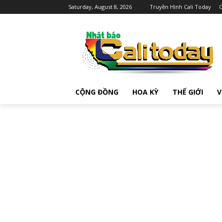
Saturday, August 8, 2026
Truyền Hình Cali Today
C
CỘNG ĐỒNG
HOA KỲ
THẾ GIỚI
V