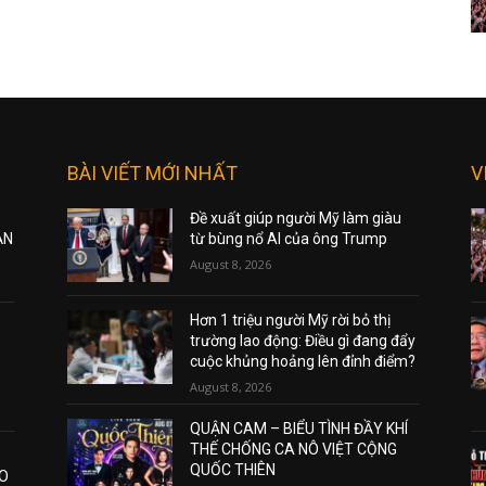
BÀI VIẾT MỚI NHẤT
V
Đề xuất giúp người Mỹ làm giàu
ẠN
từ bùng nổ AI của ông Trump
August 8, 2026
Hơn 1 triệu người Mỹ rời bỏ thị
trường lao động: Điều gì đang đẩy
cuộc khủng hoảng lên đỉnh điểm?
August 8, 2026
QUẬN CAM – BIỂU TÌNH ĐẦY KHÍ
THẾ CHỐNG CA NÔ VIỆT CỘNG
QUỐC THIÊN
AO