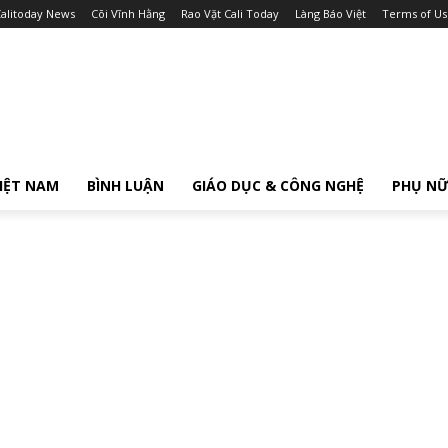
alitoday News
Cõi Vĩnh Hằng
Rao Vặt Cali Today
Làng Báo Việt
Terms of Us
IỆT NAM
BÌNH LUẬN
GIÁO DỤC & CÔNG NGHỆ
PHỤ N