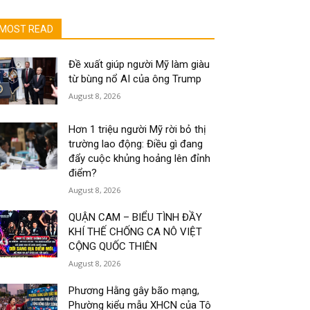
MOST READ
Đề xuất giúp người Mỹ làm giàu
từ bùng nổ AI của ông Trump
August 8, 2026
Hơn 1 triệu người Mỹ rời bỏ thị
trường lao động: Điều gì đang
đẩy cuộc khủng hoảng lên đỉnh
điểm?
August 8, 2026
QUẬN CAM – BIỂU TÌNH ĐẦY
KHÍ THẾ CHỐNG CA NÔ VIỆT
CỘNG QUỐC THIÊN
August 8, 2026
Phương Hằng gây bão mạng,
Phường kiểu mẫu XHCN của Tô