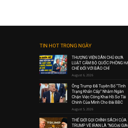
TIN HOT TRONG NGÀY
THƯỢNG VIỆN DÂN CHỦ ĐƯA
LUẬT CẤM BỘ QUỐC PHÒNG H
CHẾ ĐỐI VỚI BÁO CHÍ
August 6, 2026
Ông Trump Đã Tuyên Bố “Tình
Trạng Khẩn Cấp” Nhằm Ngăn
Chặn Việc Công Khai Hồ Sơ Tài
Chính Của Mình Cho Đài BBC
August 5, 2026
THẾ GIỚI GỌI CHÍNH SÁCH CỦA
TRUMP VỀ IRAN LÀ “NGOẠI GI