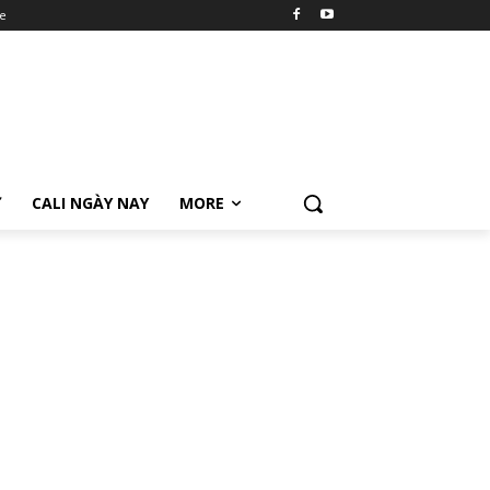
e
Ữ
CALI NGÀY NAY
MORE