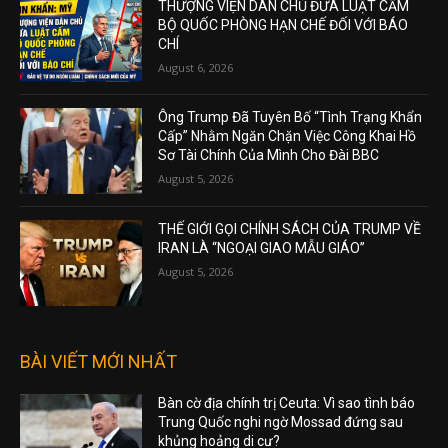
THƯỢNG VIỆN DÂN CHỦ ĐƯA LUẬT CẤM
BỘ QUỐC PHÒNG HẠN CHẾ ĐỐI VỚI BÁO
CHÍ
August 6, 2026
Ông Trump Đã Tuyên Bố “Tình Trạng Khẩn
Cấp” Nhằm Ngăn Chặn Việc Công Khai Hồ
Sơ Tài Chính Của Mình Cho Đài BBC
August 5, 2026
THẾ GIỚI GỌI CHÍNH SÁCH CỦA TRUMP VỀ
IRAN LÀ “NGOẠI GIAO MẪU GIÁO”
August 5, 2026
BÀI VIẾT MỚI NHẤT
Bàn cờ địa chính trị Ceuta: Vì sao tình báo
Trung Quốc nghi ngờ Mossad đứng sau
khủng hoảng di cư?