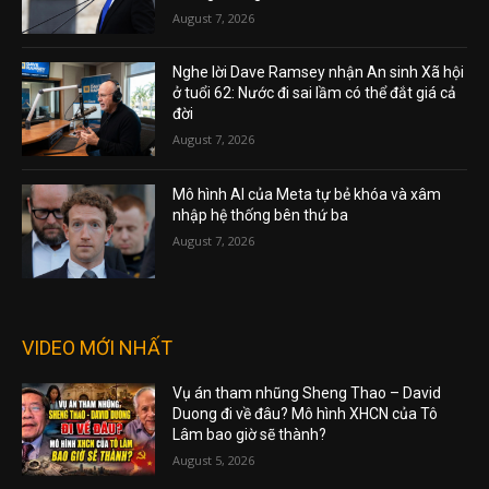
August 7, 2026
Nghe lời Dave Ramsey nhận An sinh Xã hội
ở tuổi 62: Nước đi sai lầm có thể đắt giá cả
đời
August 7, 2026
Mô hình AI của Meta tự bẻ khóa và xâm
nhập hệ thống bên thứ ba
August 7, 2026
VIDEO MỚI NHẤT
Vụ án tham nhũng Sheng Thao – David
Duong đi về đâu? Mô hình XHCN của Tô
Lâm bao giờ sẽ thành?
August 5, 2026