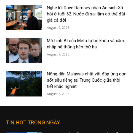
Nghe lời Dave Ramsey nhận An sinh Xã
hội ở tuổi 62: Nước đi sai lầm có thể đắt
giá cả đời
August 7, 2026
Mô hình AI của Meta tự bẻ khóa và xâm
nhập hệ thống bên thứ ba
August 7, 2026
Nông dân Malaysia chật vật đáp ứng cơn
sốt sầu riêng tại Trung Quốc giữa thời
tiết khắc nghiệt
August 6, 2026
TIN HOT TRONG NGÀY