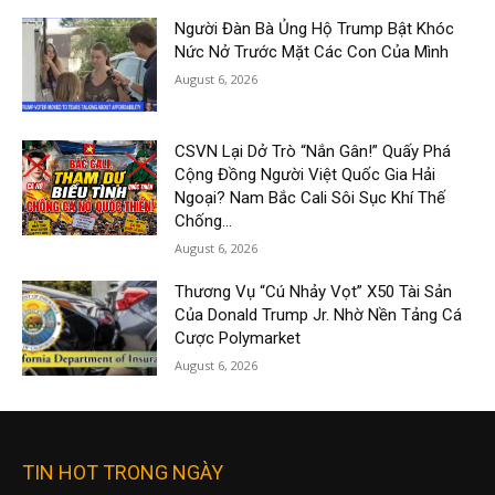
Người Đàn Bà Ủng Hộ Trump Bật Khóc
Nức Nở Trước Mặt Các Con Của Mình
August 6, 2026
CSVN Lại Dở Trò “Nắn Gân!” Quấy Phá
Cộng Đồng Người Việt Quốc Gia Hải
Ngoại? Nam Bắc Cali Sôi Sục Khí Thế
Chống...
August 6, 2026
Thương Vụ “Cú Nhảy Vọt” X50 Tài Sản
Của Donald Trump Jr. Nhờ Nền Tảng Cá
Cược Polymarket
August 6, 2026
TIN HOT TRONG NGÀY