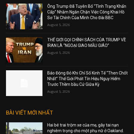
Ông Trump Đã Tuyên Bố “Tình Trạng Khẩn
Cấp” Nhằm Ngăn Chặn Việc Công Khai Hồ
Sơ Tài Chính Của Mình Cho Đài BBC
August 5, 2026
THẾ GIỚI GỌI CHÍNH SÁCH CỦA TRUMP VỀ
IRAN LÀ “NGOẠI GIAO MẪU GIÁO”
August 5, 2026
Báo Động Đỏ Khi Chỉ Số Kinh Tế “Then Chốt
Nhất” Thế Giới Phát Tín Hiệu Nguy Hiểm
Trước Thềm bầu Cử Giữa Kỳ
August 5, 2026
BÀI VIẾT MỚI NHẤT
Hai bé trai trộm xe của mẹ, gây tai nạn
nghiêm trọng cho một phụ nữ ở Oakland.