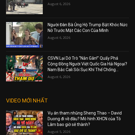
August 6, 2026
Người Đàn Bà Ủng Hộ Trump Bật Khóc Nức
Nở Trước Mặt Các Con Của Mình
August 6, 2026
CSVN Lại Dở Trò “Nắn Gân!” Quấy Phá
Cộng Đồng Người Việt Quốc Gia Hải Ngoại?
Nam Bắc Cali Sôi Sục Khí Thế Chống...
August 6, 2026
VIDEO MỚI NHẤT
Vụ án tham nhũng Sheng Thao – David
Duong đi về đâu? Mô hình XHCN của Tô
Lâm bao giờ sẽ thành?
August 5, 2026