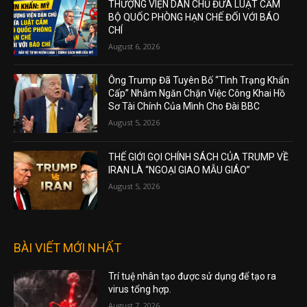
THƯỢNG VIỆN DÂN CHỦ ĐƯA LUẬT CẤM
BỘ QUỐC PHÒNG HẠN CHẾ ĐỐI VỚI BÁO
CHÍ
August 6, 2026
Ông Trump Đã Tuyên Bố “Tình Trạng Khẩn
Cấp” Nhằm Ngăn Chặn Việc Công Khai Hồ
Sơ Tài Chính Của Mình Cho Đài BBC
August 5, 2026
THẾ GIỚI GỌI CHÍNH SÁCH CỦA TRUMP VỀ
IRAN LÀ “NGOẠI GIAO MẪU GIÁO”
August 5, 2026
BÀI VIẾT MỚI NHẤT
Trí tuệ nhân tạo được sử dụng để tạo ra
virus tổng hợp.
August 7, 2026