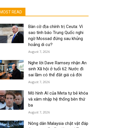
MOST READ
Bàn cờ địa chính trị Ceuta: Vì
sao tình báo Trung Quốc nghi
ngờ Mossad đứng sau khủng
hoảng di cư?
August 7, 2026
Nghe lời Dave Ramsey nhận An
sinh Xã hội ở tuổi 62: Nước đi
sai lầm có thể đắt giá cả đời
August 7, 2026
Mô hình AI của Meta tự bẻ khóa
và xâm nhập hệ thống bên thứ
ba
August 7, 2026
Nông dân Malaysia chật vật đáp