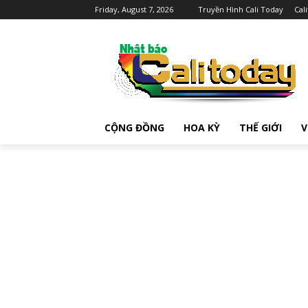
Friday, August 7, 2026
Truyền Hình Cali Today
Cal
CỘNG ĐỒNG
HOA KỲ
THẾ GIỚI
V