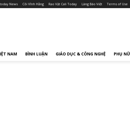
itoday News
Cõi Vĩnh Hằng
Rao Vặt Cali Today
Làng Báo Việt
Terms of Use
IỆT NAM
BÌNH LUẬN
GIÁO DỤC & CÔNG NGHỆ
PHỤ N