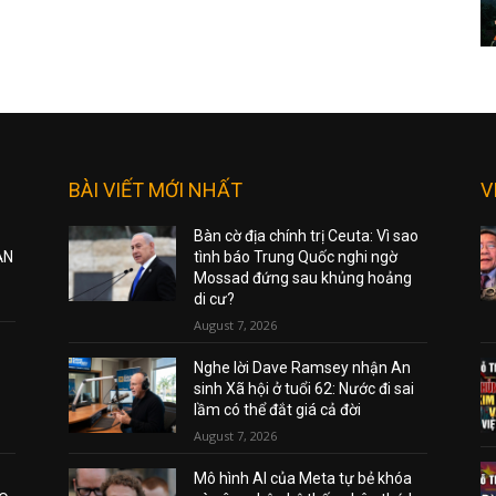
BÀI VIẾT MỚI NHẤT
V
Bàn cờ địa chính trị Ceuta: Vì sao
ẠN
tình báo Trung Quốc nghi ngờ
Mossad đứng sau khủng hoảng
di cư?
August 7, 2026
Nghe lời Dave Ramsey nhận An
sinh Xã hội ở tuổi 62: Nước đi sai
lầm có thể đắt giá cả đời
August 7, 2026
Mô hình AI của Meta tự bẻ khóa