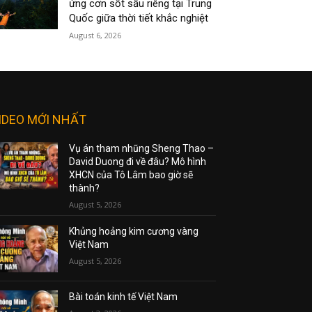
ứng cơn sốt sầu riêng tại Trung
Quốc giữa thời tiết khắc nghiệt
August 6, 2026
IDEO MỚI NHẤT
Vụ án tham nhũng Sheng Thao –
David Duong đi về đâu? Mô hình
XHCN của Tô Lâm bao giờ sẽ
thành?
August 5, 2026
Khủng hoảng kim cương vàng
Việt Nam
August 5, 2026
Bài toán kinh tế Việt Nam