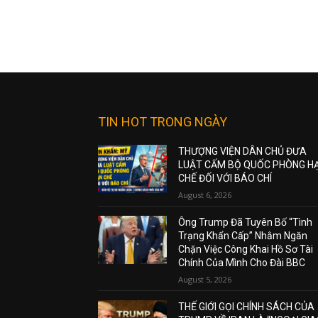
TIN HOT TRONG NGÀY
THƯỢNG VIỆN DÂN CHỦ ĐƯA
LUẬT CẤM BỘ QUỐC PHÒNG H
CHẾ ĐỐI VỚI BÁO CHÍ
August 6, 2026
Ông Trump Đã Tuyên Bố “Tình
Trạng Khẩn Cấp” Nhằm Ngăn
Chặn Việc Công Khai Hồ Sơ Tài
Chính Của Mình Cho Đài BBC
August 5, 2026
THẾ GIỚI GỌI CHÍNH SÁCH CỦA