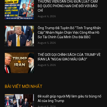
THƯỢNG VIỆN DÂN CHỦ ĐƯA LUẬT CẤM
BỘ QUỐC PHÒNG HẠN CHẾ ĐỐI VỚI BÁO
CHÍ
August 6, 2026
Ông Trump Đã Tuyên Bố “Tình Trạng Khẩn
Cấp” Nhằm Ngăn Chặn Việc Công Khai Hồ
Sơ Tài Chính Của Mình Cho Đài BBC
August 5, 2026
THẾ GIỚI GỌI CHÍNH SÁCH CỦA TRUMP VỀ
IRAN LÀ “NGOẠI GIAO MẪU GIÁO”
August 5, 2026
BÀI VIẾT MỚI NHẤT
Đề xuất giúp người Mỹ làm giàu từ bùng nổ
AI của ông Trump
August 8, 2026