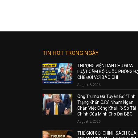
TIN HOT TRONG NGÀY
THƯỢNG VIỆN DÂN CHỦ ĐƯA
LUẬT CẤM BỘ QUỐC PHÒNG H
CHẾ ĐỐI VỚI BÁO CHÍ
August 6, 2026
Ông Trump Đã Tuyên Bố “Tình
Trạng Khẩn Cấp” Nhằm Ngăn
Chặn Việc Công Khai Hồ Sơ Tài
Chính Của Mình Cho Đài BBC
August 5, 2026
THẾ GIỚI GỌI CHÍNH SÁCH CỦA