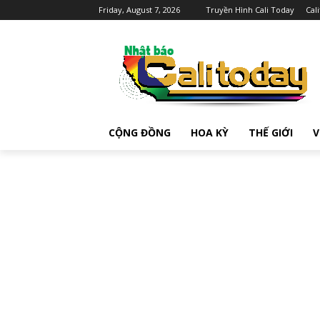
Friday, August 7, 2026
Truyền Hình Cali Today
Cal
CỘNG ĐỒNG
HOA KỲ
THẾ GIỚI
V