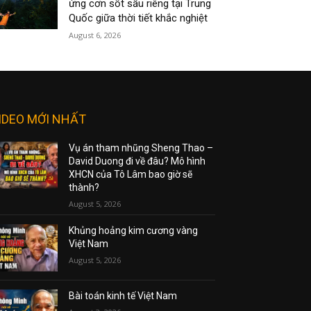
ứng cơn sốt sầu riêng tại Trung
Quốc giữa thời tiết khắc nghiệt
August 6, 2026
IDEO MỚI NHẤT
Vụ án tham nhũng Sheng Thao –
David Duong đi về đâu? Mô hình
XHCN của Tô Lâm bao giờ sẽ
thành?
August 5, 2026
Khủng hoảng kim cương vàng
Việt Nam
August 5, 2026
Bài toán kinh tế Việt Nam