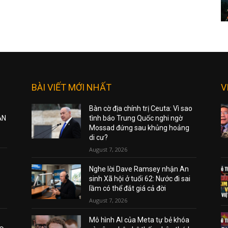
BÀI VIẾT MỚI NHẤT
V
Bàn cờ địa chính trị Ceuta: Vì sao
ẠN
tình báo Trung Quốc nghi ngờ
Mossad đứng sau khủng hoảng
di cư?
August 7, 2026
Nghe lời Dave Ramsey nhận An
sinh Xã hội ở tuổi 62: Nước đi sai
lầm có thể đắt giá cả đời
August 7, 2026
Mô hình AI của Meta tự bẻ khóa