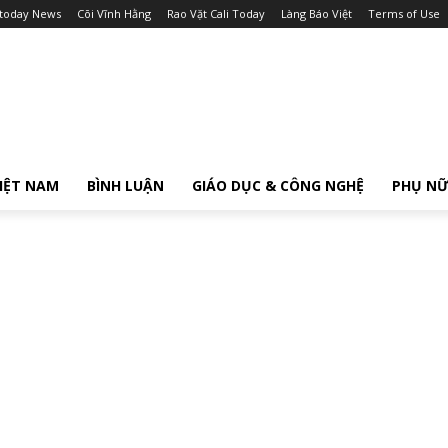
itoday News
Cõi Vĩnh Hằng
Rao Vặt Cali Today
Làng Báo Việt
Terms of Use
IỆT NAM
BÌNH LUẬN
GIÁO DỤC & CÔNG NGHỆ
PHỤ N