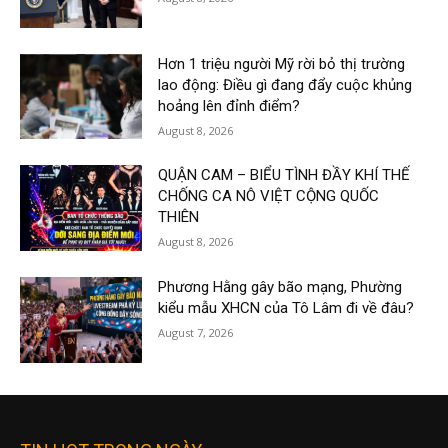
Hơn 1 triệu người Mỹ rời bỏ thị trường
lao động: Điều gì đang đẩy cuộc khủng
hoảng lên đỉnh điểm?
August 8, 2026
QUẬN CAM – BIỂU TÌNH ĐẦY KHÍ THẾ
CHỐNG CA NÔ VIỆT CỘNG QUỐC
THIÊN
August 8, 2026
Phương Hằng gây bão mạng, Phường
kiểu mẫu XHCN của Tô Lâm đi về đâu?
August 7, 2026