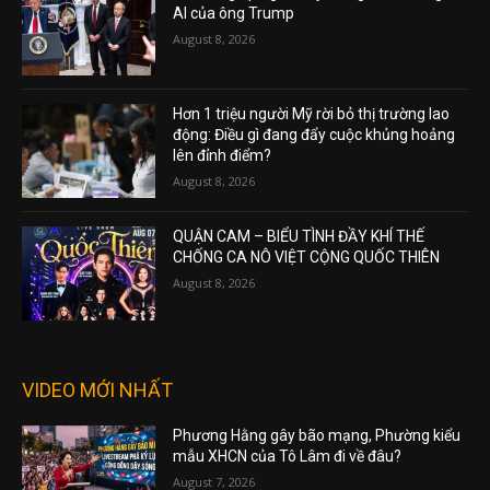
AI của ông Trump
August 8, 2026
Hơn 1 triệu người Mỹ rời bỏ thị trường lao
động: Điều gì đang đẩy cuộc khủng hoảng
lên đỉnh điểm?
August 8, 2026
QUẬN CAM – BIỂU TÌNH ĐẦY KHÍ THẾ
CHỐNG CA NÔ VIỆT CỘNG QUỐC THIÊN
August 8, 2026
VIDEO MỚI NHẤT
Phương Hằng gây bão mạng, Phường kiểu
mẫu XHCN của Tô Lâm đi về đâu?
August 7, 2026