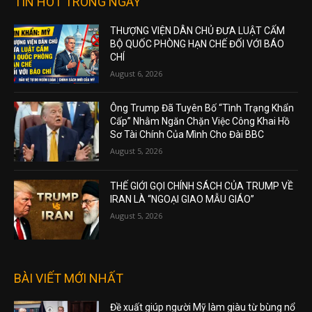
TIN HOT TRONG NGÀY
THƯỢNG VIỆN DÂN CHỦ ĐƯA LUẬT CẤM
BỘ QUỐC PHÒNG HẠN CHẾ ĐỐI VỚI BÁO
CHÍ
August 6, 2026
Ông Trump Đã Tuyên Bố “Tình Trạng Khẩn
Cấp” Nhằm Ngăn Chặn Việc Công Khai Hồ
Sơ Tài Chính Của Mình Cho Đài BBC
August 5, 2026
THẾ GIỚI GỌI CHÍNH SÁCH CỦA TRUMP VỀ
IRAN LÀ “NGOẠI GIAO MẪU GIÁO”
August 5, 2026
BÀI VIẾT MỚI NHẤT
Đề xuất giúp người Mỹ làm giàu từ bùng nổ