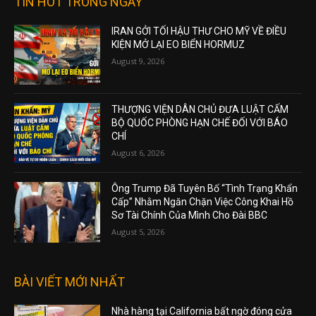
TIN HOT TRONG NGÀY
IRAN GỞI TỐI HẬU THƯ CHO MỸ VỀ ĐIỀU
KIỆN MỞ LẠI EO BIỂN HORMUZ
August 9, 2026
THƯỢNG VIỆN DÂN CHỦ ĐƯA LUẬT CẤM
BỘ QUỐC PHÒNG HẠN CHẾ ĐỐI VỚI BÁO
CHÍ
August 6, 2026
Ông Trump Đã Tuyên Bố “Tình Trạng Khẩn
Cấp” Nhằm Ngăn Chặn Việc Công Khai Hồ
Sơ Tài Chính Của Mình Cho Đài BBC
August 5, 2026
BÀI VIẾT MỚI NHẤT
Nhà hàng tại California bất ngờ đóng cửa