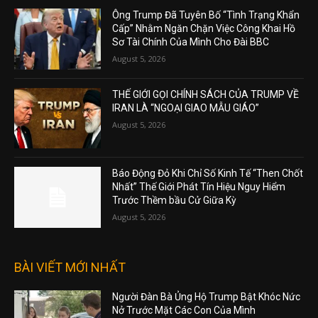
Ông Trump Đã Tuyên Bố “Tình Trạng Khẩn
Cấp” Nhằm Ngăn Chặn Việc Công Khai Hồ
Sơ Tài Chính Của Mình Cho Đài BBC
August 5, 2026
THẾ GIỚI GỌI CHÍNH SÁCH CỦA TRUMP VỀ
IRAN LÀ “NGOẠI GIAO MẪU GIÁO”
August 5, 2026
Báo Động Đỏ Khi Chỉ Số Kinh Tế “Then Chốt
Nhất” Thế Giới Phát Tín Hiệu Nguy Hiểm
Trước Thềm bầu Cử Giữa Kỳ
August 5, 2026
BÀI VIẾT MỚI NHẤT
Người Đàn Bà Ủng Hộ Trump Bật Khóc Nức
Nở Trước Mặt Các Con Của Mình