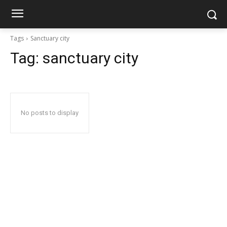
Tags
Sanctuary city
Tag:
sanctuary city
No posts to display