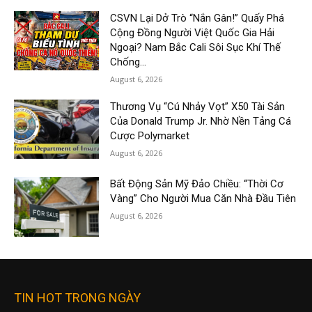
CSVN Lại Dở Trò “Nắn Gân!” Quấy Phá
Cộng Đồng Người Việt Quốc Gia Hải
Ngoại? Nam Bắc Cali Sôi Sục Khí Thế
Chống...
August 6, 2026
Thương Vụ “Cú Nhảy Vọt” X50 Tài Sản
Của Donald Trump Jr. Nhờ Nền Tảng Cá
Cược Polymarket
August 6, 2026
Bất Động Sản Mỹ Đảo Chiều: “Thời Cơ
Vàng” Cho Người Mua Căn Nhà Đầu Tiên
August 6, 2026
TIN HOT TRONG NGÀY