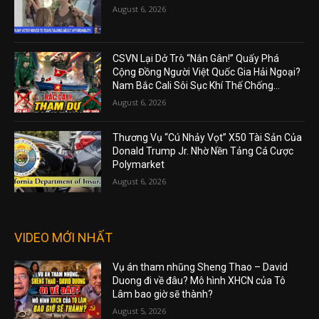
August 6, 2026
CSVN Lại Dở Trò “Nắn Gân!” Quấy Phá
Cộng Đồng Người Việt Quốc Gia Hải Ngoại?
Nam Bắc Cali Sôi Sục Khí Thế Chống...
August 6, 2026
Thương Vụ “Cú Nhảy Vọt” X50 Tài Sản Của
Donald Trump Jr. Nhờ Nền Tảng Cá Cược
Polymarket
August 6, 2026
VIDEO MỚI NHẤT
Vụ án tham nhũng Sheng Thao – David
Duong đi về đâu? Mô hình XHCN của Tô
Lâm bao giờ sẽ thành?
August 5, 2026