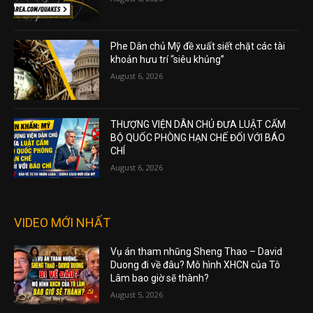
Phe Dân chủ Mỹ đề xuất siết chặt các tài
khoản hưu trí “siêu khủng”
August 6, 2026
THƯỢNG VIỆN DÂN CHỦ ĐƯA LUẬT CẤM
BỘ QUỐC PHÒNG HẠN CHẾ ĐỐI VỚI BÁO
CHÍ
August 6, 2026
VIDEO MỚI NHẤT
Vụ án tham nhũng Sheng Thao – David
Duong đi về đâu? Mô hình XHCN của Tô
Lâm bao giờ sẽ thành?
August 5, 2026