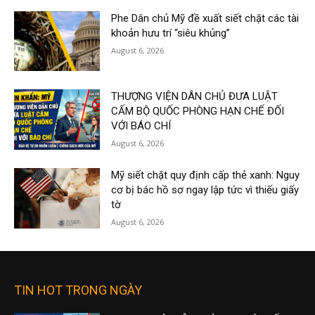
Phe Dân chủ Mỹ đề xuất siết chặt các tài
khoản hưu trí “siêu khủng”
August 6, 2026
THƯỢNG VIỆN DÂN CHỦ ĐƯA LUẬT
CẤM BỘ QUỐC PHÒNG HẠN CHẾ ĐỐI
VỚI BÁO CHÍ
August 6, 2026
Mỹ siết chặt quy định cấp thẻ xanh: Nguy
cơ bị bác hồ sơ ngay lập tức vì thiếu giấy
tờ
August 6, 2026
TIN HOT TRONG NGÀY