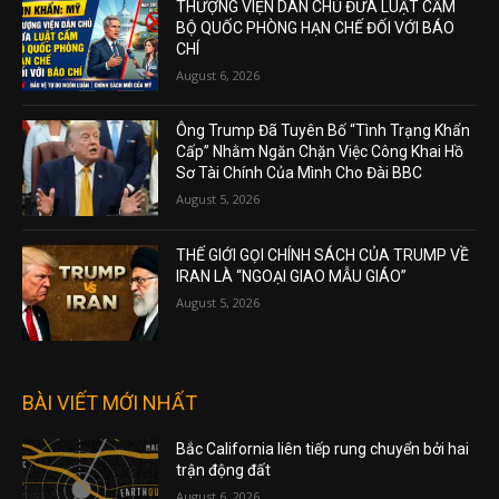
THƯỢNG VIỆN DÂN CHỦ ĐƯA LUẬT CẤM
BỘ QUỐC PHÒNG HẠN CHẾ ĐỐI VỚI BÁO
CHÍ
August 6, 2026
Ông Trump Đã Tuyên Bố “Tình Trạng Khẩn
Cấp” Nhằm Ngăn Chặn Việc Công Khai Hồ
Sơ Tài Chính Của Mình Cho Đài BBC
August 5, 2026
THẾ GIỚI GỌI CHÍNH SÁCH CỦA TRUMP VỀ
IRAN LÀ “NGOẠI GIAO MẪU GIÁO”
August 5, 2026
BÀI VIẾT MỚI NHẤT
Bắc California liên tiếp rung chuyển bởi hai
trận động đất
August 6, 2026