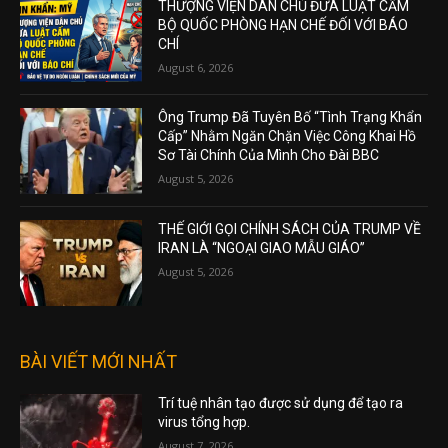
THƯỢNG VIỆN DÂN CHỦ ĐƯA LUẬT CẤM
BỘ QUỐC PHÒNG HẠN CHẾ ĐỐI VỚI BÁO
CHÍ
August 6, 2026
Ông Trump Đã Tuyên Bố “Tình Trạng Khẩn
Cấp” Nhằm Ngăn Chặn Việc Công Khai Hồ
Sơ Tài Chính Của Mình Cho Đài BBC
August 5, 2026
THẾ GIỚI GỌI CHÍNH SÁCH CỦA TRUMP VỀ
IRAN LÀ “NGOẠI GIAO MẪU GIÁO”
August 5, 2026
BÀI VIẾT MỚI NHẤT
Trí tuệ nhân tạo được sử dụng để tạo ra
virus tổng hợp.
August 7, 2026