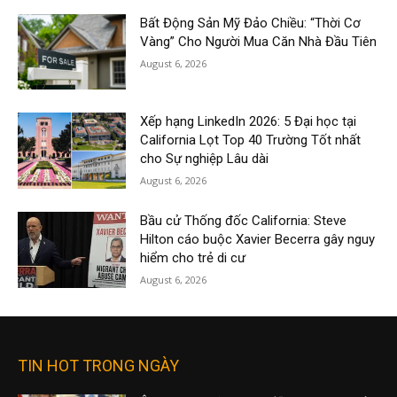
Bất Động Sản Mỹ Đảo Chiều: “Thời Cơ
Vàng” Cho Người Mua Căn Nhà Đầu Tiên
August 6, 2026
Xếp hạng LinkedIn 2026: 5 Đại học tại
California Lọt Top 40 Trường Tốt nhất
cho Sự nghiệp Lâu dài
August 6, 2026
Bầu cử Thống đốc California: Steve
Hilton cáo buộc Xavier Becerra gây nguy
hiểm cho trẻ di cư
August 6, 2026
TIN HOT TRONG NGÀY