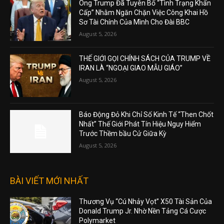
Ông Trump Đã Tuyên Bố “Tình Trạng Khẩn
Cấp” Nhằm Ngăn Chặn Việc Công Khai Hồ
Sơ Tài Chính Của Mình Cho Đài BBC
August 5, 2026
THẾ GIỚI GỌI CHÍNH SÁCH CỦA TRUMP VỀ
IRAN LÀ “NGOẠI GIAO MẪU GIÁO”
August 5, 2026
Báo Động Đỏ Khi Chỉ Số Kinh Tế “Then Chốt
Nhất” Thế Giới Phát Tín Hiệu Nguy Hiểm
Trước Thềm bầu Cử Giữa Kỳ
August 5, 2026
BÀI VIẾT MỚI NHẤT
Thương Vụ “Cú Nhảy Vọt” X50 Tài Sản Của
Donald Trump Jr. Nhờ Nền Tảng Cá Cược
Polymarket