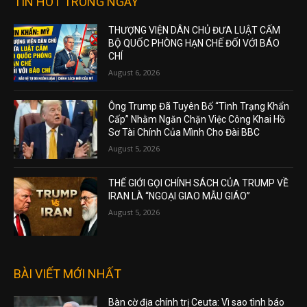
TIN HOT TRONG NGÀY
THƯỢNG VIỆN DÂN CHỦ ĐƯA LUẬT CẤM
BỘ QUỐC PHÒNG HẠN CHẾ ĐỐI VỚI BÁO
CHÍ
August 6, 2026
Ông Trump Đã Tuyên Bố “Tình Trạng Khẩn
Cấp” Nhằm Ngăn Chặn Việc Công Khai Hồ
Sơ Tài Chính Của Mình Cho Đài BBC
August 5, 2026
THẾ GIỚI GỌI CHÍNH SÁCH CỦA TRUMP VỀ
IRAN LÀ “NGOẠI GIAO MẪU GIÁO”
August 5, 2026
BÀI VIẾT MỚI NHẤT
Bàn cờ địa chính trị Ceuta: Vì sao tình báo