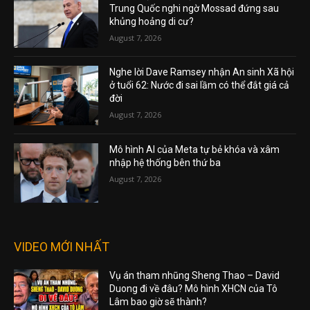
Trung Quốc nghi ngờ Mossad đứng sau
khủng hoảng di cư?
August 7, 2026
Nghe lời Dave Ramsey nhận An sinh Xã hội
ở tuổi 62: Nước đi sai lầm có thể đắt giá cả
đời
August 7, 2026
Mô hình AI của Meta tự bẻ khóa và xâm
nhập hệ thống bên thứ ba
August 7, 2026
VIDEO MỚI NHẤT
Vụ án tham nhũng Sheng Thao – David
Duong đi về đâu? Mô hình XHCN của Tô
Lâm bao giờ sẽ thành?