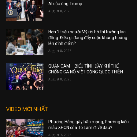
AI của ông Trump
August 8, 2026
Hơn 1 triệu người Mỹ rời bỏ thị trường lao
động: Điều gì đang đẩy cuộc khủng hoảng
lên đỉnh điểm?
August 8, 2026
QUẬN CAM – BIỂU TÌNH ĐẦY KHÍ THẾ
CHỐNG CA NÔ VIỆT CỘNG QUỐC THIÊN
August 8, 2026
VIDEO MỚI NHẤT
Phương Hằng gây bão mạng, Phường kiểu
mẫu XHCN của Tô Lâm đi về đâu?
August 7, 2026