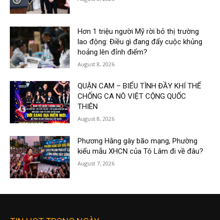
Hơn 1 triệu người Mỹ rời bỏ thị trường
lao động: Điều gì đang đẩy cuộc khủng
hoảng lên đỉnh điểm?
August 8, 2026
QUẬN CAM – BIỂU TÌNH ĐẦY KHÍ THẾ
CHỐNG CA NÔ VIỆT CỘNG QUỐC
THIÊN
August 8, 2026
Phương Hằng gây bão mạng, Phường
kiểu mẫu XHCN của Tô Lâm đi về đâu?
August 7, 2026