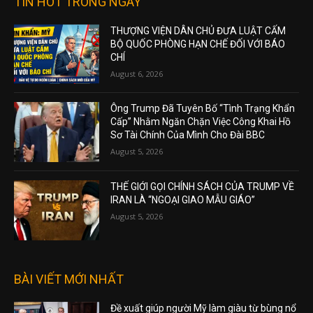
TIN HOT TRONG NGÀY
THƯỢNG VIỆN DÂN CHỦ ĐƯA LUẬT CẤM
BỘ QUỐC PHÒNG HẠN CHẾ ĐỐI VỚI BÁO
CHÍ
August 6, 2026
Ông Trump Đã Tuyên Bố “Tình Trạng Khẩn
Cấp” Nhằm Ngăn Chặn Việc Công Khai Hồ
Sơ Tài Chính Của Mình Cho Đài BBC
August 5, 2026
THẾ GIỚI GỌI CHÍNH SÁCH CỦA TRUMP VỀ
IRAN LÀ “NGOẠI GIAO MẪU GIÁO”
August 5, 2026
BÀI VIẾT MỚI NHẤT
Đề xuất giúp người Mỹ làm giàu từ bùng nổ