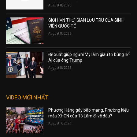
August 8, 2026
GIỚI HẠN THỜI GIAN LƯU TRÚ CỦA SINH
VIÊN QUỐC TẾ
August 8, 2026
Đề xuất giúp người Mỹ làm giàu từ bùng nổ
AI của ông Trump
August 8, 2026
VIDEO MỚI NHẤT
Phương Hằng gây bão mạng, Phường kiểu
mẫu XHCN của Tô Lâm đi về đâu?
August 7, 2026