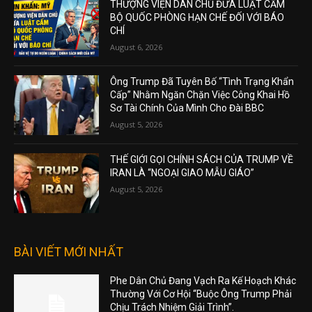
THƯỢNG VIỆN DÂN CHỦ ĐƯA LUẬT CẤM
BỘ QUỐC PHÒNG HẠN CHẾ ĐỐI VỚI BÁO
CHÍ
August 6, 2026
Ông Trump Đã Tuyên Bố “Tình Trạng Khẩn
Cấp” Nhằm Ngăn Chặn Việc Công Khai Hồ
Sơ Tài Chính Của Mình Cho Đài BBC
August 5, 2026
THẾ GIỚI GỌI CHÍNH SÁCH CỦA TRUMP VỀ
IRAN LÀ “NGOẠI GIAO MẪU GIÁO”
August 5, 2026
BÀI VIẾT MỚI NHẤT
Phe Dân Chủ Đang Vạch Ra Kế Hoạch Khác
Thường Với Cơ Hội “Buộc Ông Trump Phải
Chịu Trách Nhiệm Giải Trình”.