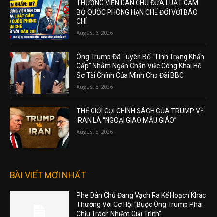
THƯỢNG VIỆN DÂN CHỦ ĐƯA LUẬT CẤM
BỘ QUỐC PHÒNG HẠN CHẾ ĐỐI VỚI BÁO
CHÍ
August 6, 2026
Ông Trump Đã Tuyên Bố “Tình Trạng Khẩn
Cấp” Nhằm Ngăn Chặn Việc Công Khai Hồ
Sơ Tài Chính Của Mình Cho Đài BBC
August 5, 2026
THẾ GIỚI GỌI CHÍNH SÁCH CỦA TRUMP VỀ
IRAN LÀ “NGOẠI GIAO MẪU GIÁO”
August 5, 2026
BÀI VIẾT MỚI NHẤT
Phe Dân Chủ Đang Vạch Ra Kế Hoạch Khác
Thường Với Cơ Hội “Buộc Ông Trump Phải
Chịu Trách Nhiệm Giải Trình”.