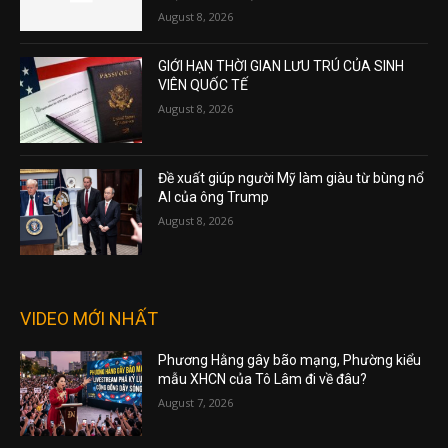
August 8, 2026
GIỚI HẠN THỜI GIAN LƯU TRÚ CỦA SINH
VIÊN QUỐC TẾ
August 8, 2026
Đề xuất giúp người Mỹ làm giàu từ bùng nổ
AI của ông Trump
August 8, 2026
VIDEO MỚI NHẤT
Phương Hằng gây bão mạng, Phường kiểu
mẫu XHCN của Tô Lâm đi về đâu?
August 7, 2026