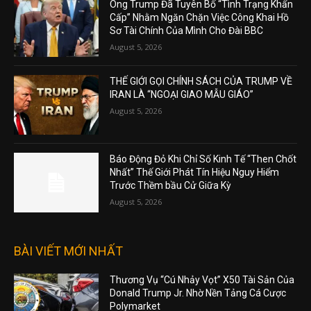
Ông Trump Đã Tuyên Bố “Tình Trạng Khẩn
Cấp” Nhằm Ngăn Chặn Việc Công Khai Hồ
Sơ Tài Chính Của Mình Cho Đài BBC
August 5, 2026
THẾ GIỚI GỌI CHÍNH SÁCH CỦA TRUMP VỀ
IRAN LÀ “NGOẠI GIAO MẪU GIÁO”
August 5, 2026
Báo Động Đỏ Khi Chỉ Số Kinh Tế “Then Chốt
Nhất” Thế Giới Phát Tín Hiệu Nguy Hiểm
Trước Thềm bầu Cử Giữa Kỳ
August 5, 2026
BÀI VIẾT MỚI NHẤT
Thương Vụ “Cú Nhảy Vọt” X50 Tài Sản Của
Donald Trump Jr. Nhờ Nền Tảng Cá Cược
Polymarket