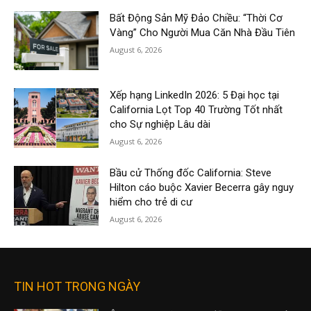
Bất Động Sản Mỹ Đảo Chiều: “Thời Cơ
Vàng” Cho Người Mua Căn Nhà Đầu Tiên
August 6, 2026
Xếp hạng LinkedIn 2026: 5 Đại học tại
California Lọt Top 40 Trường Tốt nhất
cho Sự nghiệp Lâu dài
August 6, 2026
Bầu cử Thống đốc California: Steve
Hilton cáo buộc Xavier Becerra gây nguy
hiểm cho trẻ di cư
August 6, 2026
TIN HOT TRONG NGÀY