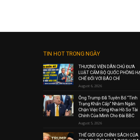
TIN HOT TRONG NGÀY
THƯỢNG VIỆN DÂN CHỦ ĐƯA
LUẬT CẤM BỘ QUỐC PHÒNG H
CHẾ ĐỐI VỚI BÁO CHÍ
August 6, 2026
Ông Trump Đã Tuyên Bố “Tình
Trạng Khẩn Cấp” Nhằm Ngăn
Chặn Việc Công Khai Hồ Sơ Tài
Chính Của Mình Cho Đài BBC
August 5, 2026
THẾ GIỚI GỌI CHÍNH SÁCH CỦA