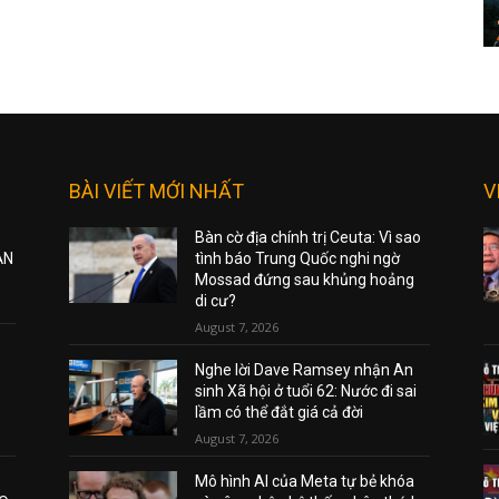
BÀI VIẾT MỚI NHẤT
V
Bàn cờ địa chính trị Ceuta: Vì sao
ẠN
tình báo Trung Quốc nghi ngờ
Mossad đứng sau khủng hoảng
di cư?
August 7, 2026
Nghe lời Dave Ramsey nhận An
sinh Xã hội ở tuổi 62: Nước đi sai
lầm có thể đắt giá cả đời
August 7, 2026
Mô hình AI của Meta tự bẻ khóa