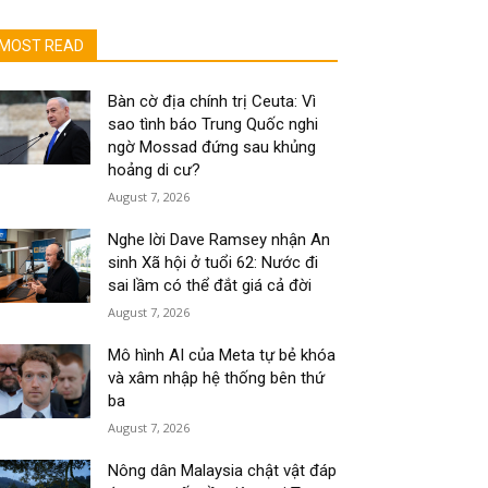
MOST READ
Bàn cờ địa chính trị Ceuta: Vì
sao tình báo Trung Quốc nghi
ngờ Mossad đứng sau khủng
hoảng di cư?
August 7, 2026
Nghe lời Dave Ramsey nhận An
sinh Xã hội ở tuổi 62: Nước đi
sai lầm có thể đắt giá cả đời
August 7, 2026
Mô hình AI của Meta tự bẻ khóa
và xâm nhập hệ thống bên thứ
ba
August 7, 2026
Nông dân Malaysia chật vật đáp