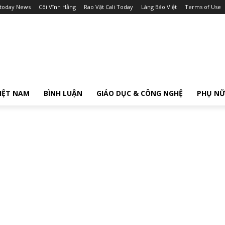
itoday News
Cõi Vĩnh Hằng
Rao Vặt Cali Today
Làng Báo Việt
Terms of Use
IỆT NAM
BÌNH LUẬN
GIÁO DỤC & CÔNG NGHỆ
PHỤ N