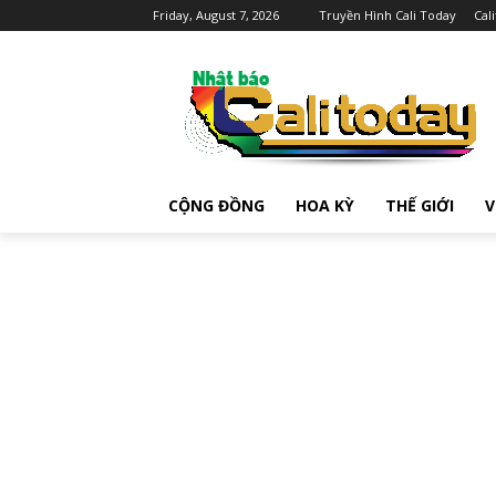
Friday, August 7, 2026
Truyền Hình Cali Today
Cal
CỘNG ĐỒNG
HOA KỲ
THẾ GIỚI
V