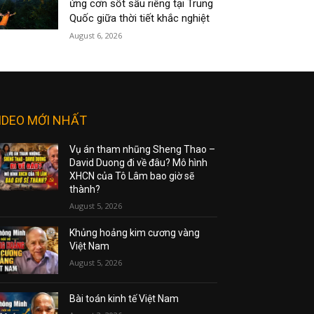
ứng cơn sốt sầu riêng tại Trung
Quốc giữa thời tiết khắc nghiệt
August 6, 2026
IDEO MỚI NHẤT
Vụ án tham nhũng Sheng Thao –
David Duong đi về đâu? Mô hình
XHCN của Tô Lâm bao giờ sẽ
thành?
August 5, 2026
Khủng hoảng kim cương vàng
Việt Nam
August 5, 2026
Bài toán kinh tế Việt Nam