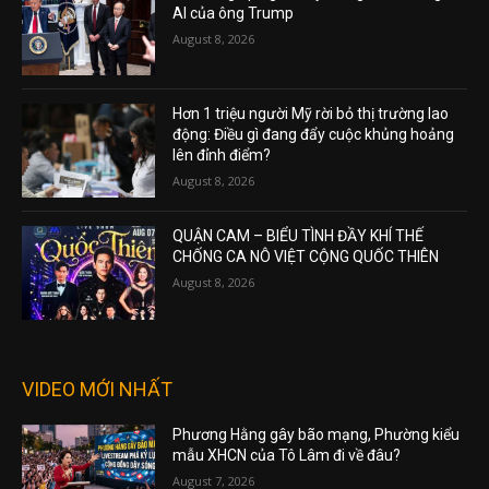
AI của ông Trump
August 8, 2026
Hơn 1 triệu người Mỹ rời bỏ thị trường lao
động: Điều gì đang đẩy cuộc khủng hoảng
lên đỉnh điểm?
August 8, 2026
QUẬN CAM – BIỂU TÌNH ĐẦY KHÍ THẾ
CHỐNG CA NÔ VIỆT CỘNG QUỐC THIÊN
August 8, 2026
VIDEO MỚI NHẤT
Phương Hằng gây bão mạng, Phường kiểu
mẫu XHCN của Tô Lâm đi về đâu?
August 7, 2026