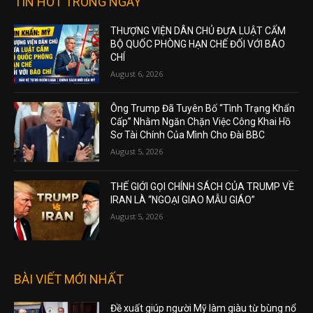
TIN HOT TRONG NGÀY
THƯỢNG VIỆN DÂN CHỦ ĐƯA LUẬT CẤM
BỘ QUỐC PHÒNG HẠN CHẾ ĐỐI VỚI BÁO
CHÍ
August 6, 2026
Ông Trump Đã Tuyên Bố “Tình Trạng Khẩn
Cấp” Nhằm Ngăn Chặn Việc Công Khai Hồ
Sơ Tài Chính Của Mình Cho Đài BBC
August 5, 2026
THẾ GIỚI GỌI CHÍNH SÁCH CỦA TRUMP VỀ
IRAN LÀ “NGOẠI GIAO MẪU GIÁO”
August 5, 2026
BÀI VIẾT MỚI NHẤT
Đề xuất giúp người Mỹ làm giàu từ bùng nổ