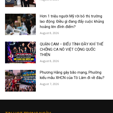
Hơn 1 triệu người Mỹ rời bỏ thị trường
lao động: Điều gì đang đẩy cuộc khủng
hoảng lên đỉnh điểm?
August 8, 2026
QUẬN CAM – BIỂU TÌNH ĐẦY KHÍ THẾ
CHỐNG CA NÔ VIỆT CỘNG QUỐC
THIÊN
August 8, 2026
Phương Hằng gây bão mạng, Phường
kiểu mẫu XHCN của Tô Lâm đi về đâu?
August 7, 2026