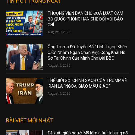
TIN HOT TRONG NGÀY
THƯỢNG VIỆN DÂN CHỦ ĐƯA LUẬT CẤM
BỘ QUỐC PHÒNG HẠN CHẾ ĐỐI VỚI BÁO
CHÍ
August 6, 2026
Ông Trump Đã Tuyên Bố “Tình Trạng Khẩn
Cấp” Nhằm Ngăn Chặn Việc Công Khai Hồ
Sơ Tài Chính Của Mình Cho Đài BBC
August 5, 2026
THẾ GIỚI GỌI CHÍNH SÁCH CỦA TRUMP VỀ
IRAN LÀ “NGOẠI GIAO MẪU GIÁO”
August 5, 2026
BÀI VIẾT MỚI NHẤT
Đề xuất giúp người Mỹ làm giàu từ bùng nổ