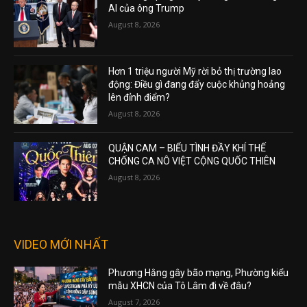
AI của ông Trump
August 8, 2026
Hơn 1 triệu người Mỹ rời bỏ thị trường lao
động: Điều gì đang đẩy cuộc khủng hoảng
lên đỉnh điểm?
August 8, 2026
QUẬN CAM – BIỂU TÌNH ĐẦY KHÍ THẾ
CHỐNG CA NÔ VIỆT CỘNG QUỐC THIÊN
August 8, 2026
VIDEO MỚI NHẤT
Phương Hằng gây bão mạng, Phường kiểu
mẫu XHCN của Tô Lâm đi về đâu?
August 7, 2026