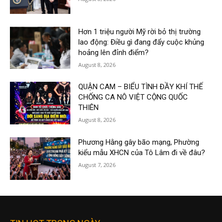
Hơn 1 triệu người Mỹ rời bỏ thị trường
lao động: Điều gì đang đẩy cuộc khủng
hoảng lên đỉnh điểm?
August 8, 2026
QUẬN CAM – BIỂU TÌNH ĐẦY KHÍ THẾ
CHỐNG CA NÔ VIỆT CỘNG QUỐC
THIÊN
August 8, 2026
Phương Hằng gây bão mạng, Phường
kiểu mẫu XHCN của Tô Lâm đi về đâu?
August 7, 2026