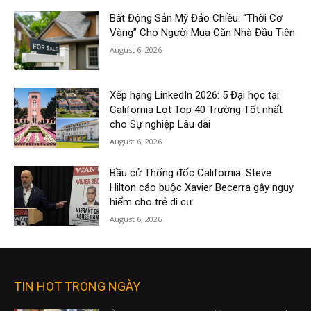
Bất Động Sản Mỹ Đảo Chiều: “Thời Cơ
Vàng” Cho Người Mua Căn Nhà Đầu Tiên
August 6, 2026
Xếp hạng LinkedIn 2026: 5 Đại học tại
California Lọt Top 40 Trường Tốt nhất
cho Sự nghiệp Lâu dài
August 6, 2026
Bầu cử Thống đốc California: Steve
Hilton cáo buộc Xavier Becerra gây nguy
hiểm cho trẻ di cư
August 6, 2026
TIN HOT TRONG NGÀY