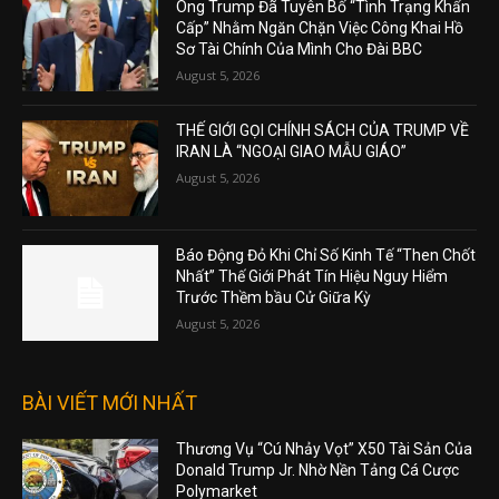
Ông Trump Đã Tuyên Bố “Tình Trạng Khẩn
Cấp” Nhằm Ngăn Chặn Việc Công Khai Hồ
Sơ Tài Chính Của Mình Cho Đài BBC
August 5, 2026
THẾ GIỚI GỌI CHÍNH SÁCH CỦA TRUMP VỀ
IRAN LÀ “NGOẠI GIAO MẪU GIÁO”
August 5, 2026
Báo Động Đỏ Khi Chỉ Số Kinh Tế “Then Chốt
Nhất” Thế Giới Phát Tín Hiệu Nguy Hiểm
Trước Thềm bầu Cử Giữa Kỳ
August 5, 2026
BÀI VIẾT MỚI NHẤT
Thương Vụ “Cú Nhảy Vọt” X50 Tài Sản Của
Donald Trump Jr. Nhờ Nền Tảng Cá Cược
Polymarket