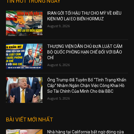
TIN HOT TRONG NGÀY
IRAN GỞI TỐI HẬU THƯ CHO MỸ VỀ ĐIỀU
KIỆN MỞ LẠI EO BIỂN HORMUZ
August 9, 2026
THƯỢNG VIỆN DÂN CHỦ ĐƯA LUẬT CẤM
BỘ QUỐC PHÒNG HẠN CHẾ ĐỐI VỚI BÁO
CHÍ
August 6, 2026
Ông Trump Đã Tuyên Bố “Tình Trạng Khẩn
Cấp” Nhằm Ngăn Chặn Việc Công Khai Hồ
Sơ Tài Chính Của Mình Cho Đài BBC
August 5, 2026
BÀI VIẾT MỚI NHẤT
Nhà hàng tại California bất ngờ đóng cửa