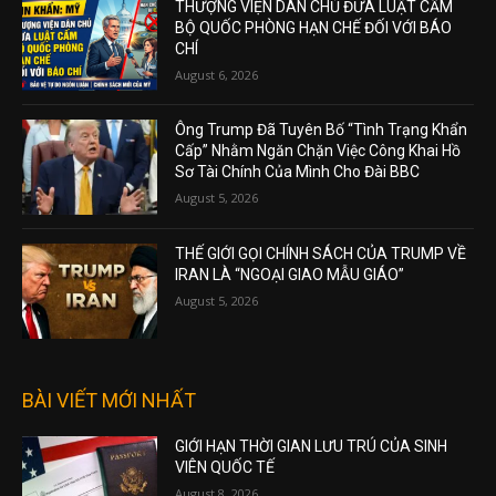
THƯỢNG VIỆN DÂN CHỦ ĐƯA LUẬT CẤM
BỘ QUỐC PHÒNG HẠN CHẾ ĐỐI VỚI BÁO
CHÍ
August 6, 2026
Ông Trump Đã Tuyên Bố “Tình Trạng Khẩn
Cấp” Nhằm Ngăn Chặn Việc Công Khai Hồ
Sơ Tài Chính Của Mình Cho Đài BBC
August 5, 2026
THẾ GIỚI GỌI CHÍNH SÁCH CỦA TRUMP VỀ
IRAN LÀ “NGOẠI GIAO MẪU GIÁO”
August 5, 2026
BÀI VIẾT MỚI NHẤT
GIỚI HẠN THỜI GIAN LƯU TRÚ CỦA SINH
VIÊN QUỐC TẾ
August 8, 2026