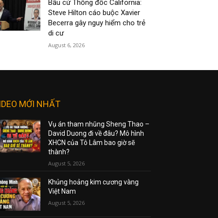
Bầu cử Thống đốc California:
Steve Hilton cáo buộc Xavier
Becerra gây nguy hiểm cho trẻ
di cư
August 6, 2026
IDEO MỚI NHẤT
Vụ án tham nhũng Sheng Thao –
David Duong đi về đâu? Mô hình
XHCN của Tô Lâm bao giờ sẽ
thành?
August 5, 2026
Khủng hoảng kim cương vàng
Việt Nam
August 5, 2026