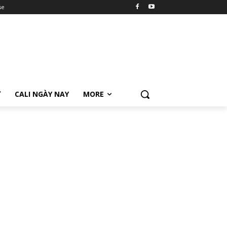
se
Ữ
CALI NGÀY NAY
MORE