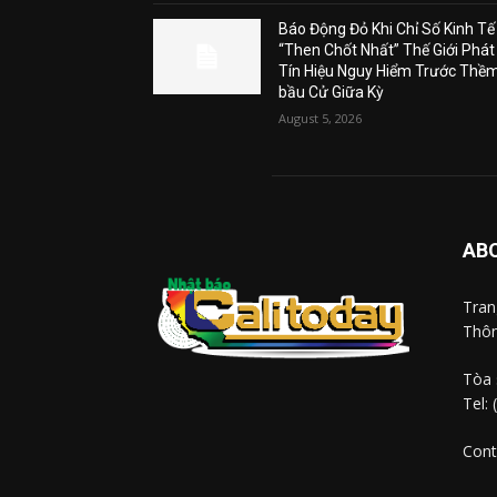
Báo Động Đỏ Khi Chỉ Số Kinh Tế
“Then Chốt Nhất” Thế Giới Phát
Tín Hiệu Nguy Hiểm Trước Thề
bầu Cử Giữa Kỳ
August 5, 2026
AB
Tra
Thôn
Tòa 
Tel:
Cont