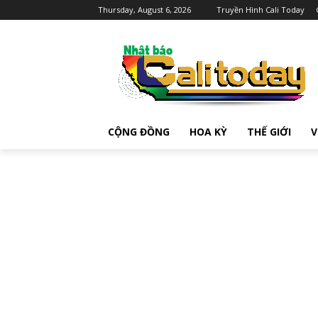
Thursday, August 6, 2026
Truyền Hình Cali Today
CỘNG ĐỒNG
HOA KỲ
THẾ GIỚI
V