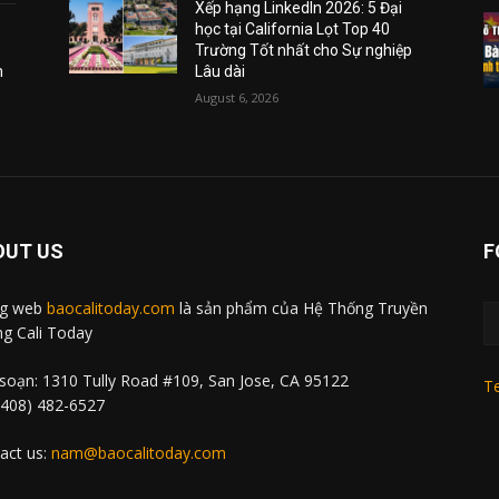
Xếp hạng LinkedIn 2026: 5 Đại
học tại California Lọt Top 40
Trường Tốt nhất cho Sự nghiệp
m
Lâu dài
August 6, 2026
OUT US
F
ng web
baocalitoday.com
là sản phẩm của Hệ Thống Truyền
g Cali Today
soạn: 1310 Tully Road #109, San Jose, CA 95122
Te
 (408) 482-6527
act us:
nam@baocalitoday.com