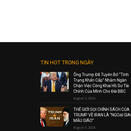
TIN HOT TRONG NGÀY
Ông Trump Đã Tuyên Bố “Tình
Trạng Khẩn Cấp” Nhằm Ngăn
Chặn Việc Công Khai Hồ Sơ Tài
Chính Của Mình Cho Đài BBC
August 5, 2026
THẾ GIỚI GỌI CHÍNH SÁCH CỦA
TRUMP VỀ IRAN LÀ “NGOẠI GI
MẪU GIÁO”
August 5, 2026