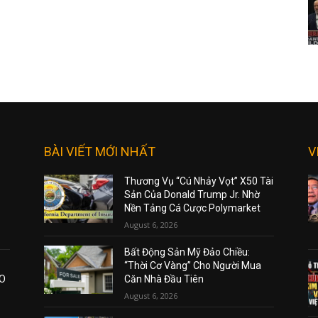
BÀI VIẾT MỚI NHẤT
V
Thương Vụ “Cú Nhảy Vọt” X50 Tài
Sản Của Donald Trump Jr. Nhờ
Nền Tảng Cá Cược Polymarket
August 6, 2026
Bất Động Sản Mỹ Đảo Chiều:
“Thời Cơ Vàng” Cho Người Mua
AO
Căn Nhà Đầu Tiên
August 6, 2026