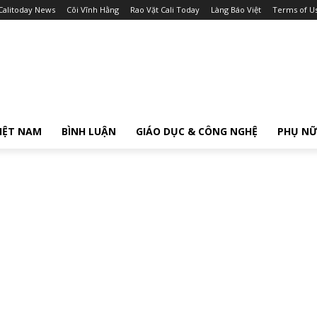
Calitoday News
Cõi Vĩnh Hằng
Rao Vặt Cali Today
Làng Báo Việt
Terms of U
IỆT NAM
BÌNH LUẬN
GIÁO DỤC & CÔNG NGHỆ
PHỤ N