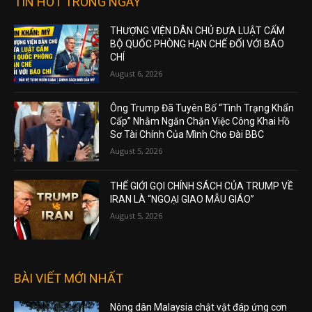
TIN HOT TRONG NGÀY
THƯỢNG VIỆN DÂN CHỦ ĐƯA LUẬT CẤM
BỘ QUỐC PHÒNG HẠN CHẾ ĐỐI VỚI BÁO
CHÍ
August 6, 2026
Ông Trump Đã Tuyên Bố “Tình Trạng Khẩn
Cấp” Nhằm Ngăn Chặn Việc Công Khai Hồ
Sơ Tài Chính Của Mình Cho Đài BBC
August 5, 2026
THẾ GIỚI GỌI CHÍNH SÁCH CỦA TRUMP VỀ
IRAN LÀ “NGOẠI GIAO MẪU GIÁO”
August 5, 2026
BÀI VIẾT MỚI NHẤT
Nông dân Malaysia chật vật đáp ứng cơn