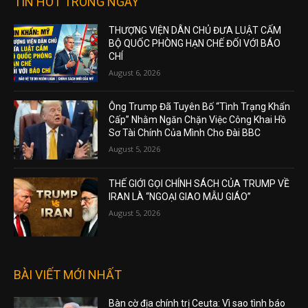
TIN HOT TRONG NGÀY
THƯỢNG VIỆN DÂN CHỦ ĐƯA LUẬT CẤM
BỘ QUỐC PHÒNG HẠN CHẾ ĐỐI VỚI BÁO
CHÍ
August 6, 2026
Ông Trump Đã Tuyên Bố “Tình Trạng Khẩn
Cấp” Nhằm Ngăn Chặn Việc Công Khai Hồ
Sơ Tài Chính Của Mình Cho Đài BBC
August 5, 2026
THẾ GIỚI GỌI CHÍNH SÁCH CỦA TRUMP VỀ
IRAN LÀ “NGOẠI GIAO MẪU GIÁO”
August 5, 2026
BÀI VIẾT MỚI NHẤT
Bàn cờ địa chính trị Ceuta: Vì sao tình báo