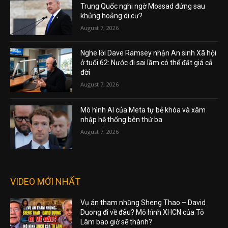
Trung Quốc nghi ngờ Mossad đứng sau
khủng hoảng di cư?
August 7, 2026
Nghe lời Dave Ramsey nhận An sinh Xã hội
ở tuổi 62: Nước đi sai lầm có thể đắt giá cả
đời
August 7, 2026
Mô hình AI của Meta tự bẻ khóa và xâm
nhập hệ thống bên thứ ba
August 7, 2026
VIDEO MỚI NHẤT
Vụ án tham nhũng Sheng Thao – David
Duong đi về đâu? Mô hình XHCN của Tô
Lâm bao giờ sẽ thành?