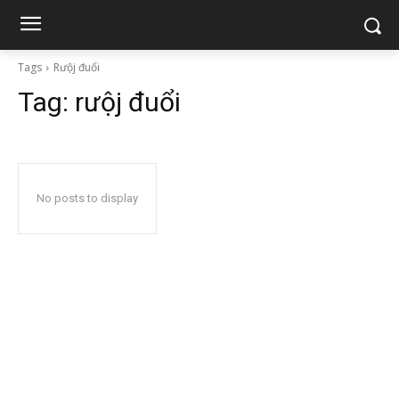
Tags
Rưộj đuổi
Tag:
rưộj đuổi
No posts to display