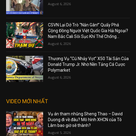
August 6, 2026
CSVN Lại Dở Trò “Nắn Gân!” Quấy Phá
Cộng Đồng Người Việt Quốc Gia Hải Ngoại?
Nam Bắc Cali Sôi Sục Khí Thế Chống...
August 6, 2026
Thương Vụ “Cú Nhảy Vọt” X50 Tài Sản Của
Donald Trump Jr. Nhờ Nền Tảng Cá Cược
Polymarket
August 6, 2026
VIDEO MỚI NHẤT
Vụ án tham nhũng Sheng Thao – David
Duong đi về đâu? Mô hình XHCN của Tô
Lâm bao giờ sẽ thành?
August 5, 2026