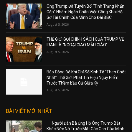
Ông Trump Đã Tuyên Bố “Tình Trạng Khẩn
Cấp” Nhằm Ngăn Chặn Việc Công Khai Hồ
Sơ Tài Chính Của Mình Cho Đài BBC
August 5, 2026
THẾ GIỚI GỌI CHÍNH SÁCH CỦA TRUMP VỀ
IRAN LÀ “NGOẠI GIAO MẪU GIÁO”
August 5, 2026
Báo Động Đỏ Khi Chỉ Số Kinh Tế “Then Chốt
Nhất” Thế Giới Phát Tín Hiệu Nguy Hiểm
Trước Thềm bầu Cử Giữa Kỳ
August 5, 2026
BÀI VIẾT MỚI NHẤT
Người Đàn Bà Ủng Hộ Ông Trump Bật
Khóc Nức Nở Trước Mặt Các Con Của Mình