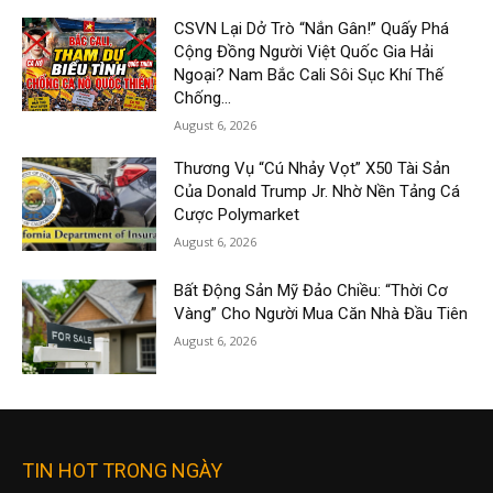
CSVN Lại Dở Trò “Nắn Gân!” Quấy Phá
Cộng Đồng Người Việt Quốc Gia Hải
Ngoại? Nam Bắc Cali Sôi Sục Khí Thế
Chống...
August 6, 2026
Thương Vụ “Cú Nhảy Vọt” X50 Tài Sản
Của Donald Trump Jr. Nhờ Nền Tảng Cá
Cược Polymarket
August 6, 2026
Bất Động Sản Mỹ Đảo Chiều: “Thời Cơ
Vàng” Cho Người Mua Căn Nhà Đầu Tiên
August 6, 2026
TIN HOT TRONG NGÀY