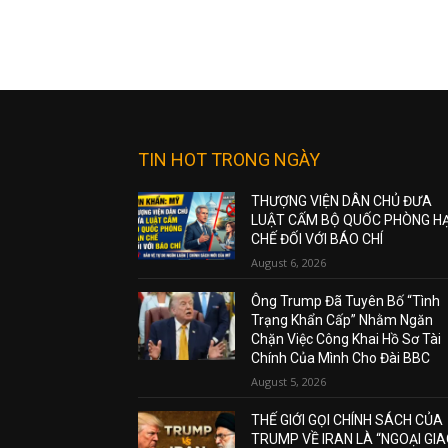
TIN HOT TRONG NGÀY
THƯỢNG VIỆN DÂN CHỦ ĐƯA
LUẬT CẤM BỘ QUỐC PHÒNG H
CHẾ ĐỐI VỚI BÁO CHÍ
August 6, 2026
Ông Trump Đã Tuyên Bố “Tình
Trạng Khẩn Cấp” Nhằm Ngăn
Chặn Việc Công Khai Hồ Sơ Tài
Chính Của Mình Cho Đài BBC
August 5, 2026
THẾ GIỚI GỌI CHÍNH SÁCH CỦA
TRUMP VỀ IRAN LÀ “NGOẠI GI