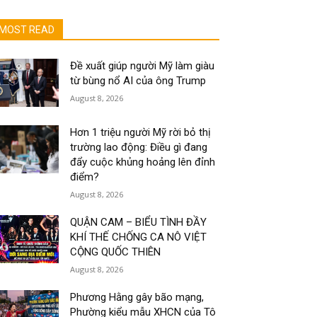
MOST READ
Đề xuất giúp người Mỹ làm giàu
từ bùng nổ AI của ông Trump
August 8, 2026
Hơn 1 triệu người Mỹ rời bỏ thị
trường lao động: Điều gì đang
đẩy cuộc khủng hoảng lên đỉnh
điểm?
August 8, 2026
QUẬN CAM – BIỂU TÌNH ĐẦY
KHÍ THẾ CHỐNG CA NÔ VIỆT
CỘNG QUỐC THIÊN
August 8, 2026
Phương Hằng gây bão mạng,
Phường kiểu mẫu XHCN của Tô