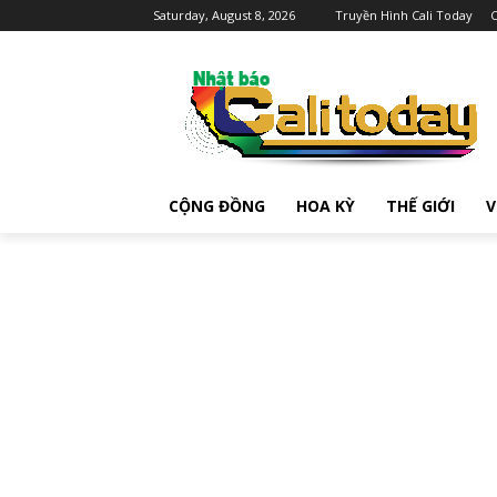
Saturday, August 8, 2026
Truyền Hình Cali Today
C
CỘNG ĐỒNG
HOA KỲ
THẾ GIỚI
V