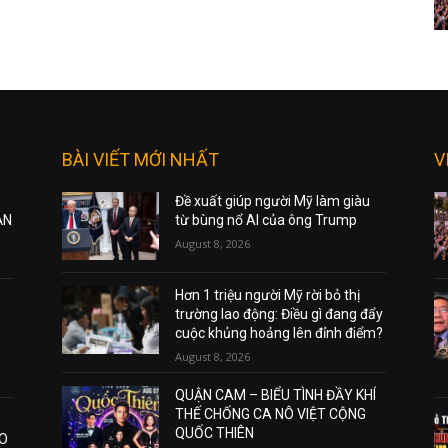
BÀI VIẾT MỚI NHẤT
V
Đề xuất giúp người Mỹ làm giàu
ẠN
từ bùng nổ AI của ông Trump
August 8, 2026
Hơn 1 triệu người Mỹ rời bỏ thị
trường lao động: Điều gì đang đẩy
cuộc khủng hoảng lên đỉnh điểm?
August 8, 2026
QUẬN CAM – BIỂU TÌNH ĐẦY KHÍ
THẾ CHỐNG CA NÔ VIỆT CỘNG
QUỐC THIÊN
AO