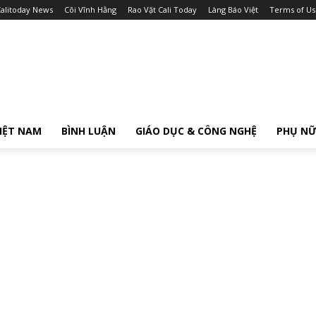
alitoday News
Cõi Vĩnh Hằng
Rao Vặt Cali Today
Làng Báo Việt
Terms of Us
IỆT NAM
BÌNH LUẬN
GIÁO DỤC & CÔNG NGHỆ
PHỤ N