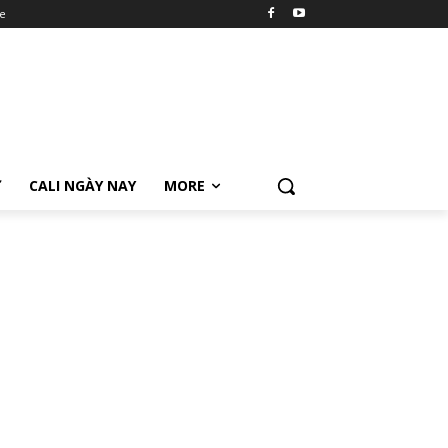
e
Ữ
CALI NGÀY NAY
MORE