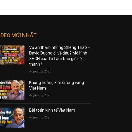
IDEO MỚI NHẤT
Vụ án tham nhũng Sheng Thao –
David Duong đi về đâu? Mô hình
XHCN của Tô Lâm bao giờ sẽ
thành?
August 5, 2026
Khủng hoảng kim cương vàng
Việt Nam
August 5, 2026
Bài toán kinh tế Việt Nam
August 3, 2026