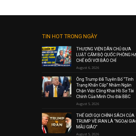
TIN HOT TRONG NGÀY
THƯỢNG VIỆN DÂN CHỦ ĐƯA
LUẬT CẤM BỘ QUỐC PHÒNG H
CHẾ ĐỐI VỚI BÁO CHÍ
August 6, 2026
Ông Trump Đã Tuyên Bố “Tình
Trạng Khẩn Cấp” Nhằm Ngăn
Chặn Việc Công Khai Hồ Sơ Tài
Chính Của Mình Cho Đài BBC
August 5, 2026
THẾ GIỚI GỌI CHÍNH SÁCH CỦA
TRUMP VỀ IRAN LÀ “NGOẠI GI
MẪU GIÁO”
August 5, 2026