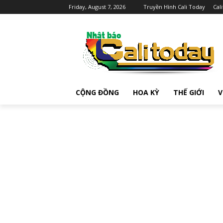
Friday, August 7, 2026
Truyền Hình Cali Today
Cal
CỘNG ĐỒNG
HOA KỲ
THẾ GIỚI
V