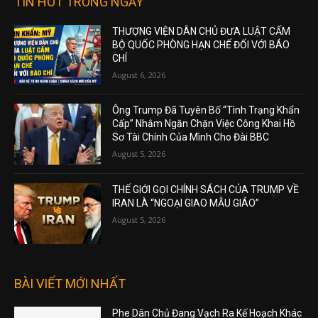
TIN HOT TRONG NGÀY
THƯỢNG VIỆN DÂN CHỦ ĐƯA LUẬT CẤM
BỘ QUỐC PHÒNG HẠN CHẾ ĐỐI VỚI BÁO
CHÍ
August 6, 2026
Ông Trump Đã Tuyên Bố “Tình Trạng Khẩn
Cấp” Nhằm Ngăn Chặn Việc Công Khai Hồ
Sơ Tài Chính Của Mình Cho Đài BBC
August 5, 2026
THẾ GIỚI GỌI CHÍNH SÁCH CỦA TRUMP VỀ
IRAN LÀ “NGOẠI GIAO MẪU GIÁO”
August 5, 2026
BÀI VIẾT MỚI NHẤT
Phe Dân Chủ Đang Vạch Ra Kế Hoạch Khác