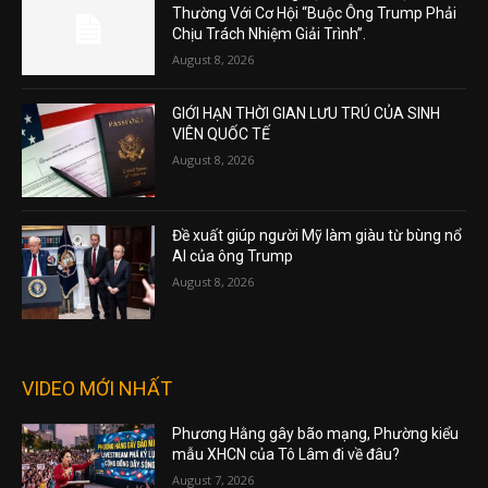
Thường Với Cơ Hội “Buộc Ông Trump Phải
Chịu Trách Nhiệm Giải Trình”.
August 8, 2026
GIỚI HẠN THỜI GIAN LƯU TRÚ CỦA SINH
VIÊN QUỐC TẾ
August 8, 2026
Đề xuất giúp người Mỹ làm giàu từ bùng nổ
AI của ông Trump
August 8, 2026
VIDEO MỚI NHẤT
Phương Hằng gây bão mạng, Phường kiểu
mẫu XHCN của Tô Lâm đi về đâu?
August 7, 2026